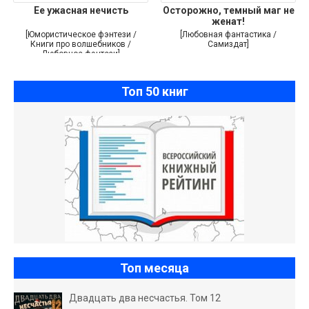
Ее ужасная нечисть
Осторожно, темный маг не
женат!
[Юмористическое фэнтези /
[Любовная фантастика /
Книги про волшебников /
Самиздат]
Любовное фэнтези]
Топ 50 книг
Топ месяца
Двадцать два несчастья. Том 12