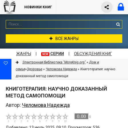
НОВИНКИ КНИГ
ВСЕ ЖАНРЫ
ЖАНРЫ
|
СЕРИИ
|
ОБСУЖДЕНИЯ КНИГ
NEW
Электронная библиотека "MoreKnig.org"
»
Дом и
семья
»
Здоровье
»
Челомова Надежда
» Книготерапия: научно
доказанный метод самопомощи
КНИГОТЕРАПИЯ: НАУЧНО ДОКАЗАННЫЙ
МЕТОД САМОПОМОЩИ
Автор:
Челомова Надежда
0.00
0
Добавлено: 13 июль 2025, 09:10. Просмотров: 536