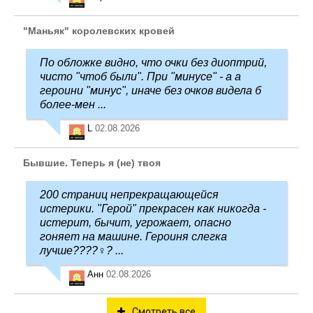
"Маньяк" королевских кровей
По обложке видно, что очки без диоптрий,
чисто "чтоб были". При "минусе" - а а
героини "минус", иначе без очков видела б
более-мен ...
L
02.08.2026
Бывшие. Теперь я (не) твоя
200 страниц непрекращающейся
истерики. "Герой" прекрасен как никогда -
истерит, бычит, угрожает, опасно
гоняет на машине. Героиня слегка
лучше????‍♀️? ...
Анн
02.08.2026
Смотреть все