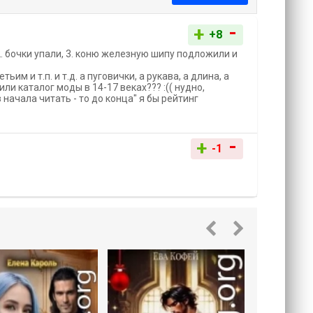
-
+
+8
2. бочки упали, 3. коню железную шипу подложили и
им и т.п. и т.д. а пуговички, а рукава, а длина, а
ли каталог моды в 14-17 веках??? :(( нудно,
начала читать - то до конца" я бы рейтинг
-
+
-1
Злодейка 