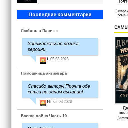
Почт
[Совре
Последние комментарии
роман
САМЫ
Любовь в Париже
Занимательная логика
героини.
L
05.08.2026
Помощница антиквара
Спасибо автору! Прочла обе
кнтги на одном дыхании!
НП
05.08.2026
Дв
несч
Всегда война Часть 10
[Самиз