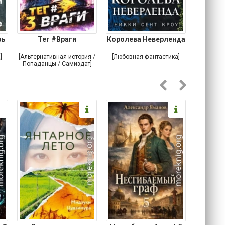
рь
Тег #Враги
Королева Неверленда
При
]
[Альтернативная история /
[Любовная фантастика]
[Любовн
Попаданцы / Самиздат]