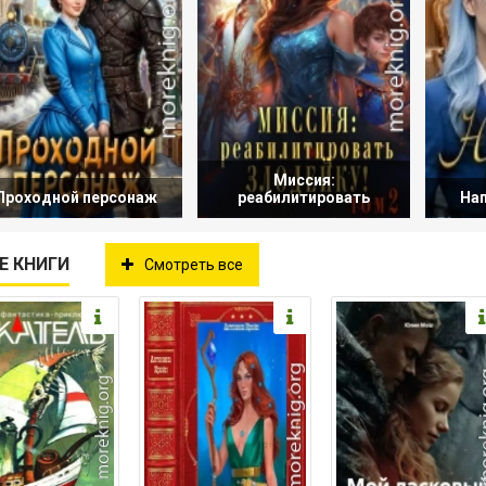
Миссия:
Проходной персонаж
реабилитировать
На
Е КНИГИ
Смотреть все