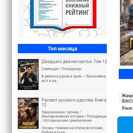
Топ месяца
Двадцать два несчастья. Том 12
Самиздат / Попаданцы
В умелых руках и хрен — балалайка,
вот и на...
Жанр
Рассвет русского царства. Книга
фант
12
Язык
Приключения: прочее /
Альтернативная история / Попаданцы
/ Исторические приключения
Оковы тяжкие на плечи возложи,
Рабом вдали...