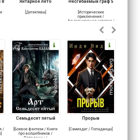
 8
Янтарное лето
Несгибаемый граф 5
Зав
Кровн
ое
[Детективы]
[Исторические
[Любовн
приключения /
Альтернативная история /
Попаданцы / Самиздат]
Семьдесят пятый
Прорыв
Веда и 
я /
[Боевое фэнтези / Книги
[Самиздат / Попаданцы]
[Любовн
]
про волшебников /
С
Попаданцы /