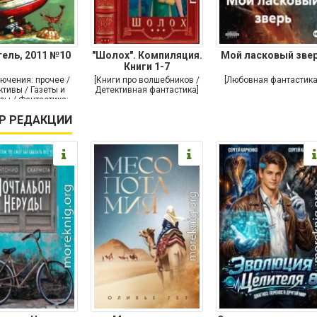
ель, 2011 №10
"Шолох". Компиляция.
Мой ласковый зве
Книги 1-7
ючения: прочее /
[Книги про волшебников /
[Любовная фантастика
тивы / Газеты и
Детективная фантастика]
лы / Фантастика:
прочее]
Р РЕДАКЦИИ