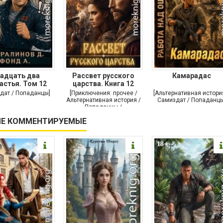
адцать два
Рассвет русского
Камарадас
астья. Том 12
царства. Книга 12
дат / Попаданцы]
[Приключения: прочее /
[Альтернативная истори
Альтернативная история /
Самиздат / Попаданцы
Попаданцы /
Исторические
Е КОММЕНТИРУЕМЫЕ
приключения]