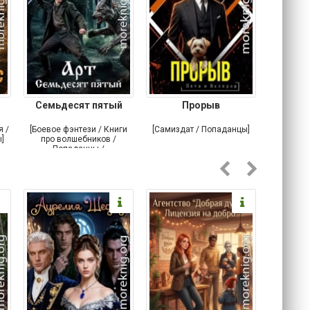
Семьдесят пятый
Прорыв
Веда и 
я /
[Боевое фэнтези / Книги
[Самиздат / Попаданцы]
[Любовн
]
про волшебников /
С
Попаданцы /
Историческое фэнтези]