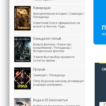
Камарадас
Альтернативная история / Самиздат /
Попаданцы
Советский Союз официально не
воюет в Анголе. Туда...
Семьдесят пятый
Боевое фэнтези / Книги про
волшебников / Попаданцы /
Историческое фэнтези
У меня был выбор провести
остаток жизни...
Прорыв
С
Самиздат / Попаданцы
Пётр Воронов наконец активирует
родовую реликвию...
Веда и 33 (не)счастья