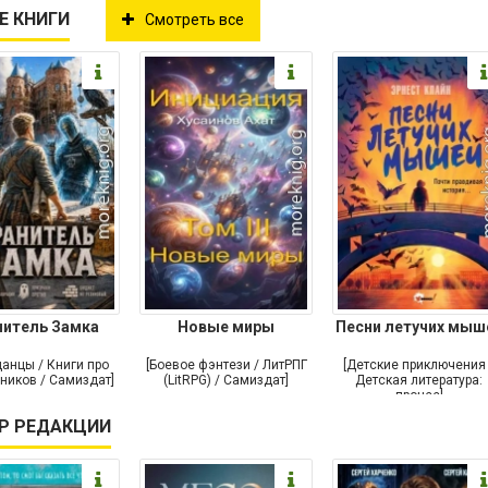
Е КНИГИ
Смотреть все
нитель Замка
Новые миры
Песни летучих мыш
анцы / Книги про
[Боевое фэнтези / ЛитРПГ
[Детские приключения 
ников / Самиздат]
(LitRPG) / Самиздат]
Детская литература:
прочее]
Р РЕДАКЦИИ