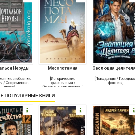
альон Неруды
Месопотамия
Эволюция целителя
менные любовные
[Исторические
[Попаданцы / Городск
ы / Современная
приключения /
фэнтези]
проза]
Приключения: прочее /
Современная проза /
Е ПОПУЛЯРНЫЕ КНИГИ
Историческая проза]