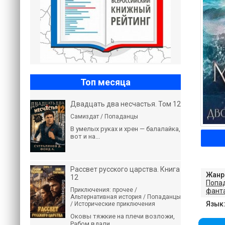
Топ месяца
Двадцать два несчастья. Том 12
Самиздат / Попаданцы
В умелых руках и хрен — балалайка,
вот и на...
Рассвет русского царства. Книга
Жанр
12
Попа
Приключения: прочее /
фант
Альтернативная история / Попаданцы
Язык
/ Исторические приключения
Оковы тяжкие на плечи возложи,
Рабом вдали...