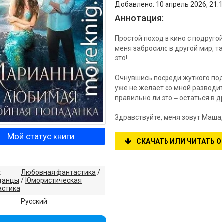
Добавлено: 10 апрель 2026, 21:
Аннотация:
Простой поход в кино с подруго
меня забросило в другой мир, та
это!
Очнувшись посреди жуткого подв
уже не желает со мной разводит
правильно ли это ‒ остаться в 
Здравствуйте, меня зовут Маша,
Мой статус книги
СКАЧАТЬ ИЛИ ЧИТАТЬ 
:
Любовная фантастика
/
данцы
/
Юмористическая
астика
:
Русский