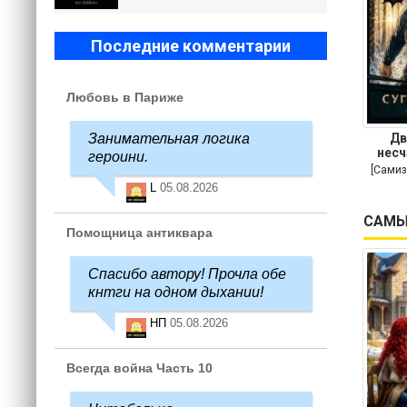
Последние комментарии
Любовь в Париже
Занимательная логика
Дв
несч
героини.
[Самиз
L
05.08.2026
САМЫ
Помощница антиквара
Спасибо автору! Прочла обе
кнтги на одном дыхании!
НП
05.08.2026
Всегда война Часть 10