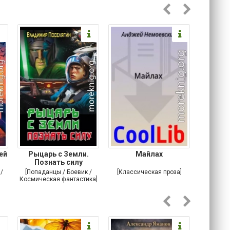
ей
Рыцарь с Земли.
Майлах
Жел
Познать силу
/
[Попаданцы / Боевик /
[Классическая проза]
[Научна
Космическая фантастика]
Совреме
роман
фантасти
фа