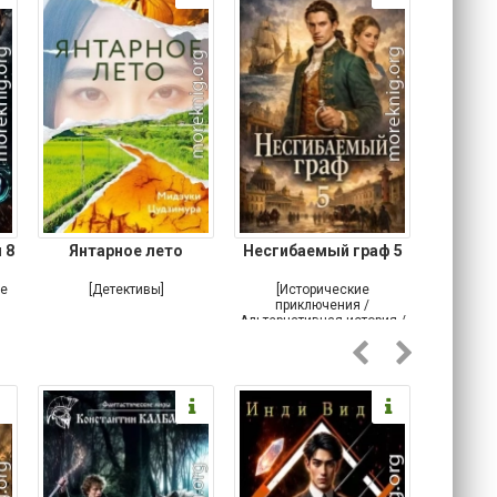
 8
Янтарное лето
Несгибаемый граф 5
Зав
Кровн
ое
[Детективы]
[Исторические
[Любовн
приключения /
Альтернативная история /
Попаданцы / Самиздат]