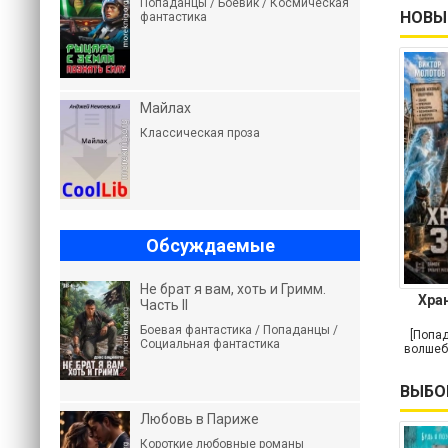
Попаданцы / Боевик / Космическая
НОВЫ
фантастика
Майлах
Классическая проза
Обсуждаемые
Не брат я вам, хоть и Гримм.
Хра
Часть II
Боевая фантастика / Попаданцы /
[Попад
Социальная фантастика
волшеб
ВЫБО
Любовь в Париже
Короткие любовные романы