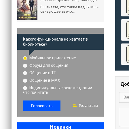
Любовная фантастика / Самиздат
Вы знаете, кто такие веды? Мы -
связующее звено...
Какого функционала не хватает в
библиотеке?
Мобильное приложение
Форум для общения
Общение в ТГ
Общение в MAX
Доб
Индивидуальные рекомендации
что почитать
Голосовать
Результаты
Новинки