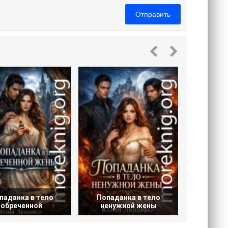
Отправить
Попад
др
паданка в тело
Попаданка в тело
обреченной
ненужной жены