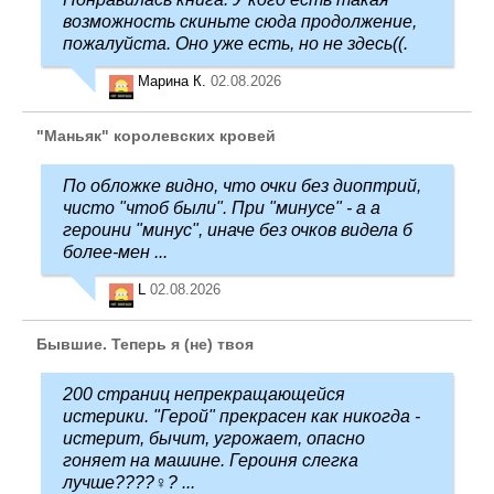
возможность скиньте сюда продолжение,
пожалуйста. Оно уже есть, но не здесь((.
Марина К.
02.08.2026
"Маньяк" королевских кровей
По обложке видно, что очки без диоптрий,
чисто "чтоб были". При "минусе" - а а
героини "минус", иначе без очков видела б
более-мен ...
L
02.08.2026
Бывшие. Теперь я (не) твоя
200 страниц непрекращающейся
истерики. "Герой" прекрасен как никогда -
истерит, бычит, угрожает, опасно
гоняет на машине. Героиня слегка
лучше????‍♀️? ...