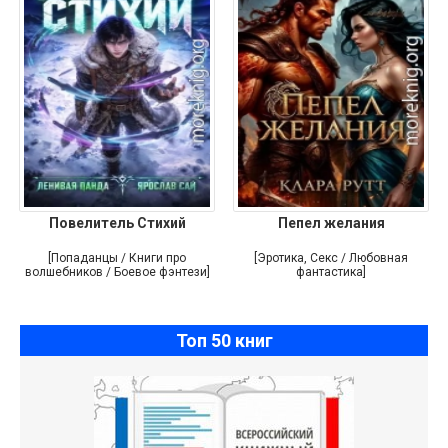
Повелитель Стихий
Пепел желания
[Попаданцы / Книги про
[Эротика, Секс / Любовная
волшебников / Боевое фэнтези]
фантастика]
Топ 50 книг