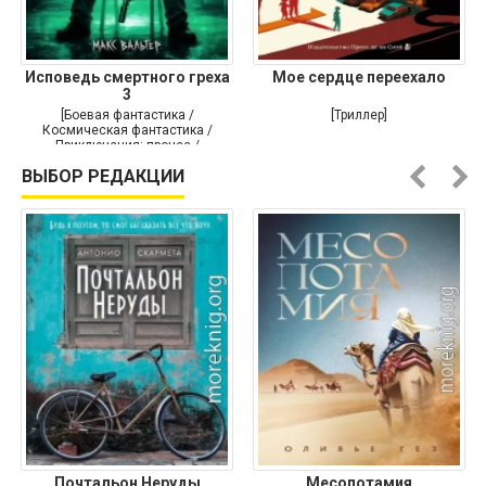
Исповедь смертного греха
Мое сердце переехало
3
[Боевая фантастика /
[Триллер]
Космическая фантастика /
Приключения: прочее /
Самиздат]
ВЫБОР РЕДАКЦИИ
Почтальон Неруды
Месопотамия