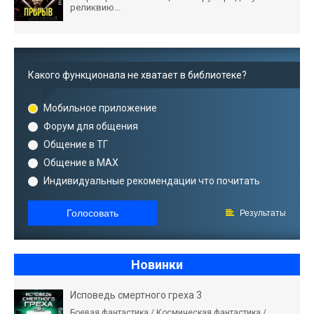
реликвию...
Какого функционала не хватает в библиотеке?
Мобильное приложение
Форум для общения
Общение в ТГ
Общение в MAX
Индивидуальные рекомендации что почитать
Голосовать
Результаты
Новинки
Исповедь смертного греха 3
Боевая фантастика / Космическая фантастика /