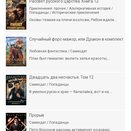
Рассвет русского царства. Книга 12
Приключения: прочее / Альтернативная история /
Попаданцы / Исторические приключения
Оковы тяжкие на плечи возложи, Рабом вдали...
Случайный форс-мажор, или Дракон в комплект
...
Любовная фантастика / Самиздат
План был гениален: выпить зелье красоты,...
Двадцать два несчастья. Том 12
Самиздат / Попаданцы
В умелых руках и хрен — балалайка, вот и на...
Прорыв
Самиздат / Попаданцы
Пётр Воронов наконец активирует родовую