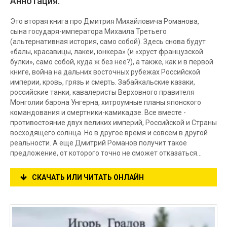
Аннотация:
Это вторая книга про Дмитрия Михайловича Романова,
сына государя-императора Михаила Третьего
(альтернативная история, само собой). Здесь снова будут
«балы, красавицы, лакеи, юнкера» (и «хруст французской
булки», само собой, куда ж без нее?), а также, как и в первой
книге, война на дальних восточных рубежах Российской
империи, кровь, грязь и смерть. Забайкальские казаки,
российские танки, кавалеристы Верховного правителя
Монголии барона Унгерна, хитроумные планы японского
командования и смертники-камикадзе. Все вместе -
противостояние двух великих империй, Российской и Страны
восходящего солнца. Но в другое время и совсем в другой
реальности. А еще Дмитрий Романов получит такое
предложение, от которого точно не сможет отказаться…
СКАЧАТЬ ИЛИ ЧИТАТЬ ОНЛАЙН