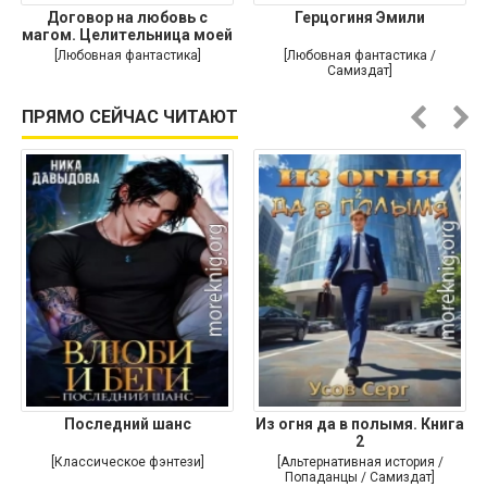
Договор на любовь с
Герцогиня Эмили
магом. Целительница моей
души
[Любовная фантастика]
[Любовная фантастика /
Самиздат]
ПРЯМО СЕЙЧАС ЧИТАЮТ
Последний шанс
Из огня да в полымя. Книга
2
[Классическое фэнтези]
[Альтернативная история /
Попаданцы / Самиздат]