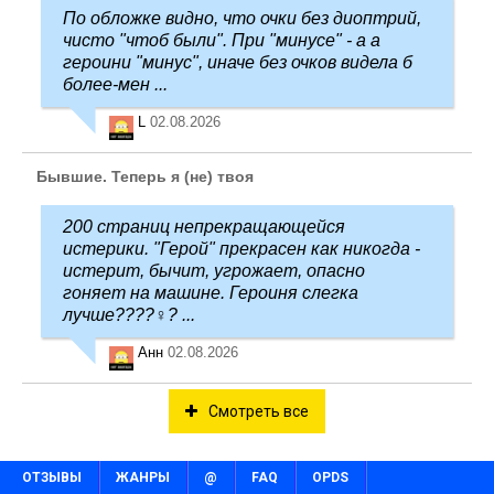
По обложке видно, что очки без диоптрий,
чисто "чтоб были". При "минусе" - а а
героини "минус", иначе без очков видела б
более-мен ...
L
02.08.2026
Бывшие. Теперь я (не) твоя
200 страниц непрекращающейся
истерики. "Герой" прекрасен как никогда -
истерит, бычит, угрожает, опасно
гоняет на машине. Героиня слегка
лучше????‍♀️? ...
Анн
02.08.2026
Смотреть все
ОТЗЫВЫ
ЖАНРЫ
@
FAQ
OPDS