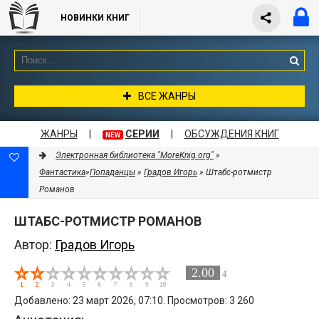
НОВИНКИ КНИГ
ВСЕ ЖАНРЫ
ЖАНРЫ
|
СЕРИИ
|
ОБСУЖДЕНИЯ КНИГ
NEW
Электронная библиотека "MoreKnig.org"
»
Фантастика
»
Попаданцы
»
Градов Игорь
» Штабс-ротмистр
Романов
ШТАБС-РОТМИСТР РОМАНОВ
Автор:
Градов Игорь
2.00
4
Добавлено: 23 март 2026, 07:10. Просмотров: 3 260