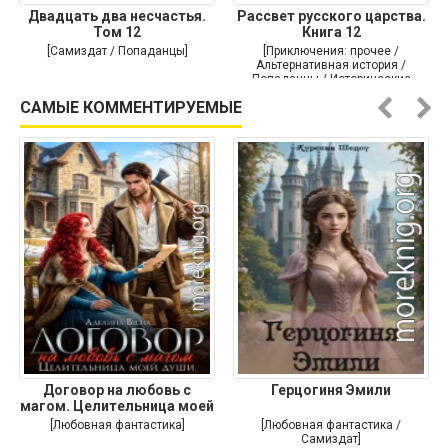
Двадцать два несчастья.
Рассвет русского царства.
Том 12
Книга 12
[Самиздат / Попаданцы]
[Приключения: прочее /
Альтернативная история /
Попаданцы / Исторические
приключения]
САМЫЕ КОММЕНТИРУЕМЫЕ
Договор на любовь с
Герцогиня Эмили
магом. Целительница моей
души
[Любовная фантастика]
[Любовная фантастика /
Самиздат]