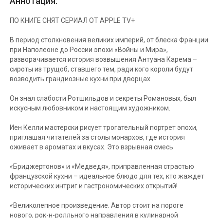
Аннотация:
ПО КНИГЕ СНЯТ СЕРИАЛ ОТ APPLE TV+
В период столкновения великих империй, от блеска Франции
при Наполеоне до России эпохи «Войны и Мира»,
разворачивается история возвышения Антуана Карема –
сироты из трущоб, ставшего тем, ради кого короли будут
возводить грандиозные кухни при дворцах.
Он знал слабости Ротшильдов и секреты Романовых, был
искусным любовником и настоящим художником.
Иен Келли мастерски рисует трогательный портрет эпохи,
приглашая читателей за столы монархов, где история
оживает в ароматах и вкусах. Это взрывная смесь
«Бриджертонов» и «Медведя», приправленная страстью
французской кухни – идеальное блюдо для тех, кто жаждет
исторических интриг и гастрономических открытий!
«Великолепное произведение. Автор стоит на пороге
нового, рок-н-ролльного направления в кулинарной