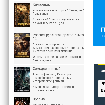
Камарадас
Альтернативная история / Самиздат /
Попаданцы
Советский Союз официально не
воюет в Анголе. Туда...
Рассвет русского царства. Книга
12
Приключения: прочее /
Альтернативная история / Попаданцы
/ Исторические приключения
Оковы тяжкие на плечи возложи,
Рабом вдали...
Семьдесят пятый
СК
Боевое фэнтези / Книги про
волшебников / Попаданцы /
Историческое фэнтези
Пр
У меня был выбор провести
остаток жизни...
Да
по
Прорыв