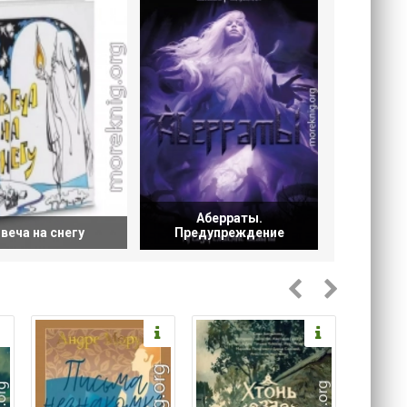
Аберраты.
веча на снегу
Предупреждение