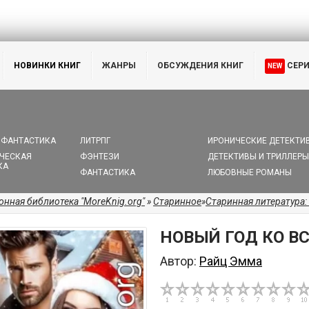
НОВИНКИ КНИГ
ЖАНРЫ
ОБСУЖДЕНИЯ КНИГ
СЕР
NEW
 ФАНТАСТИКА
ЛИТРПГ
ИРОНИЧЕСКИЕ ДЕТЕКТИ
ЧЕСКАЯ
ФЭНТЕЗИ
ДЕТЕКТИВЫ И ТРИЛЛЕРЫ
КА
ФАНТАСТИКА
ЛЮБОВНЫЕ РОМАНЫ
онная библиотека "MoreKnig.org"
»
Старинное
»
Старинная литература:
НОВЫЙ ГОД КО В
Автор:
Райц Эмма