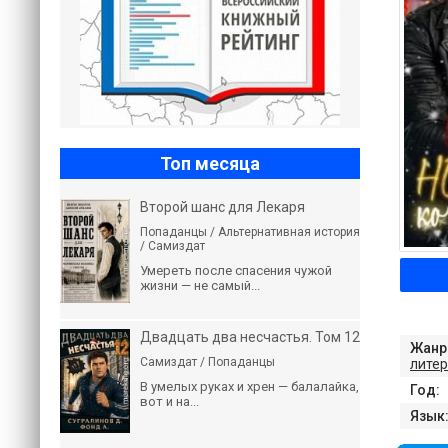
Топ месяца
Второй шанс для Лекаря
Попаданцы / Альтернативная история
/ Самиздат
Умереть после спасения чужой
жизни — не самый...
Двадцать два несчастья. Том 12
Жанр
Самиздат / Попаданцы
литер
В умелых руках и хрен — балалайка,
Год:
вот и на...
Язык