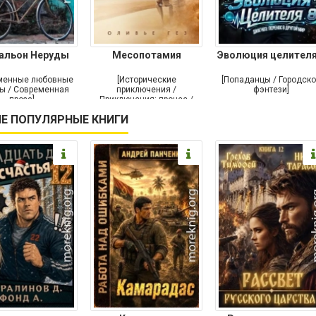
альон Неруды
Месопотамия
Эволюция целителя
менные любовные
[Исторические
[Попаданцы / Городск
ы / Современная
приключения /
фэнтези]
проза]
Приключения: прочее /
Современная проза /
Е ПОПУЛЯРНЫЕ КНИГИ
Историческая проза]