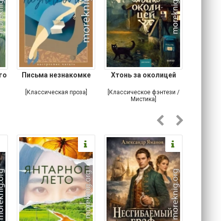
го
Письма незнакомке
Хтонь за околицей
Что м
устро
[Классическая проза]
[Классическое фэнтези /
[Ирониче
Мистика]
Ужас