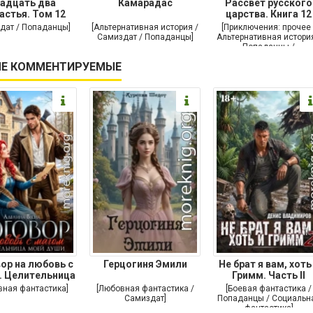
адцать два
Камарадас
Рассвет русского
астья. Том 12
царства. Книга 12
дат / Попаданцы]
[Альтернативная история /
[Приключения: прочее 
Самиздат / Попаданцы]
Альтернативная история
Попаданцы /
Исторические
Е КОММЕНТИРУЕМЫЕ
приключения]
ор на любовь с
Герцогиня Эмили
Не брат я вам, хоть
. Целительница
Гримм. Часть II
моей души
вная фантастика]
[Любовная фантастика /
[Боевая фантастика /
Самиздат]
Попаданцы / Социальн
фантастика]