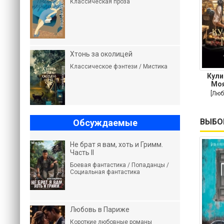
Классическая проза
Хтонь за околицей
Классическое фэнтези / Мистика
Кули
Моя
пов
[Люб
ВЫБО
Обсуждаемые
Не брат я вам, хоть и Гримм.
Часть II
Боевая фантастика / Попаданцы /
Социальная фантастика
Любовь в Париже
Короткие любовные романы