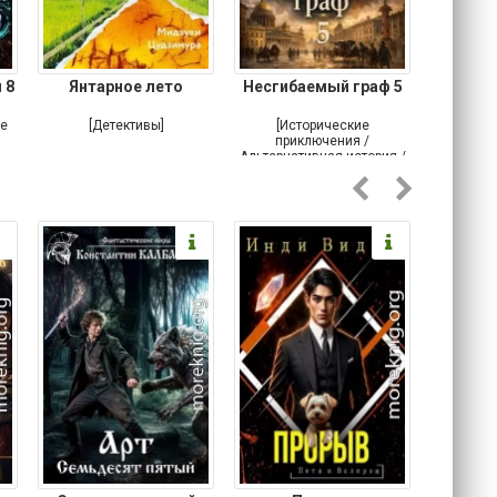
 8
Янтарное лето
Несгибаемый граф 5
Зав
Кровн
ое
[Детективы]
[Исторические
[Любовн
приключения /
Альтернативная история /
Попаданцы / Самиздат]