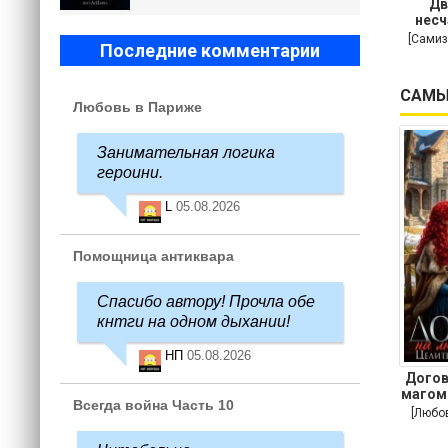
Дв
несч
[Самиз
Последние комментарии
САМЫ
Любовь в Париже
Занимательная логика
героини.
L
05.08.2026
Помощница антиквара
Спасибо автору! Прочла обе
кнтги на одном дыхании!
НП
05.08.2026
Догов
магом
Всегда война Часть 10
[Любо