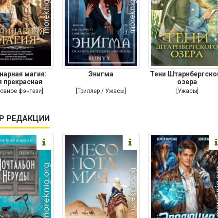
нарная магия:
Энигма
Тени Штарнбергско
 прекрасная
озера
ариха. Самый
овное фэнтези]
[Триллер / Ужасы]
[Ужасы]
Р РЕДАКЦИИ