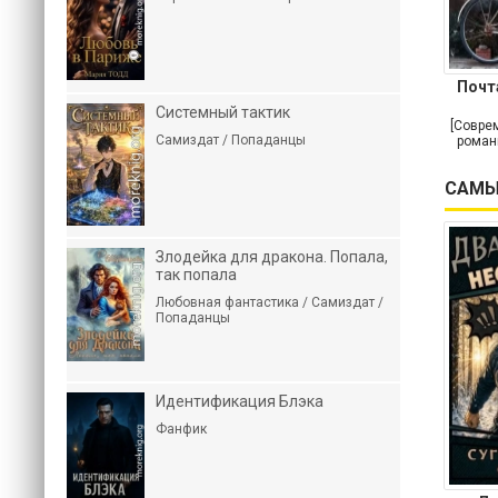
Почт
Системный тактик
[Совре
Самиздат / Попаданцы
роман
САМЫ
Злодейка для дракона. Попала,
так попала
Любовная фантастика / Самиздат /
Попаданцы
Идентификация Блэка
Фанфик