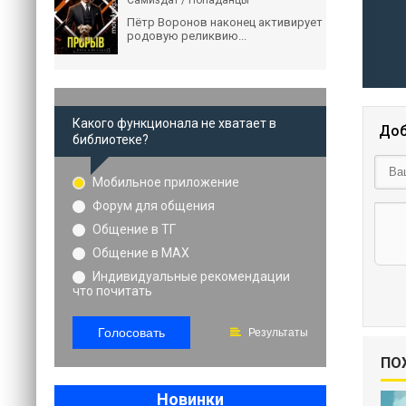
Самиздат / Попаданцы
Пётр Воронов наконец активирует
родовую реликвию...
Какого функционала не хватает в
Доб
библиотеке?
Мобильное приложение
Форум для общения
Общение в ТГ
Общение в MAX
Индивидуальные рекомендации
что почитать
Голосовать
Результаты
ПО
Новинки