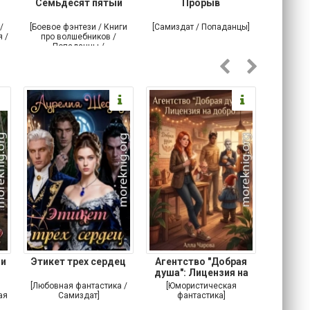
Семьдесят пятый
Прорыв
Веда и 
/
[Боевое фэнтези / Книги
[Самиздат / Попаданцы]
[Любовн
 /
про волшебников /
С
Попаданцы /
Историческое фэнтези]
 и
Этикет трех сердец
Агентство "Добрая
Не 
душа": Лицензия на
добро
[Любовная фантастика /
[Юмористическая
[Любовн
ая
Самиздат]
фантастика]
Детектив