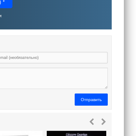
 *
и
Отправить
Сотворе