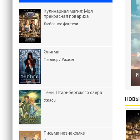
Кулинарная магия: Моя
прекрасная повариха.
Любовное фэнтези
Энигма
Триллер / Ужасы
И
Тени Штарнбергского озера
НОВЫ
Ужасы
Письма незнакомке