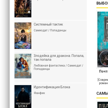
ВЫБО
Системный тактик
Самиздат / Попаданцы
Злодейка для дракона. Попала,
так попала
Любовная фантастика / Самиздат /
Попаданцы
Почт
[Совре
роман
Идентификация Блэка
САМЫ
Фанфик