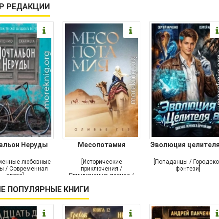
Р РЕДАКЦИИ
альон Неруды
Месопотамия
Эволюция целителя
менные любовные
[Исторические
[Попаданцы / Городск
ы / Современная
приключения /
фэнтези]
проза]
Приключения: прочее /
Современная проза /
Е ПОПУЛЯРНЫЕ КНИГИ
Историческая проза]