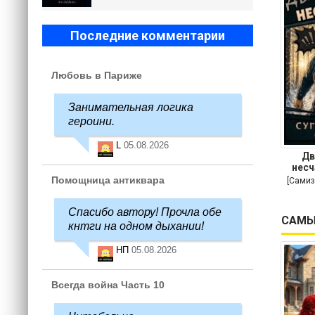
Последние комментарии
Любовь в Париже
Занимательная логика
героини.
L
05.08.2026
Дв
несч
Помощница антиквара
[Самиз
Спасибо автору! Прочла обе
САМЫ
кнтги на одном дыхании!
НП
05.08.2026
Всегда война Часть 10