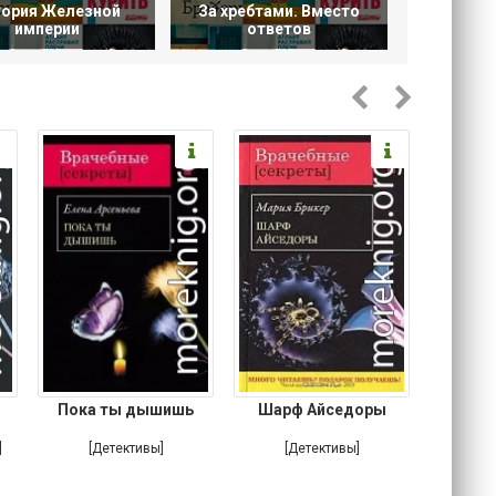
тория Железной
За хребтами. Вместо
империи
ответов
Пока ты дышишь
Шарф Айседоры
Там, 
]
[Детективы]
[Детективы]
[Любовн
Ирониче