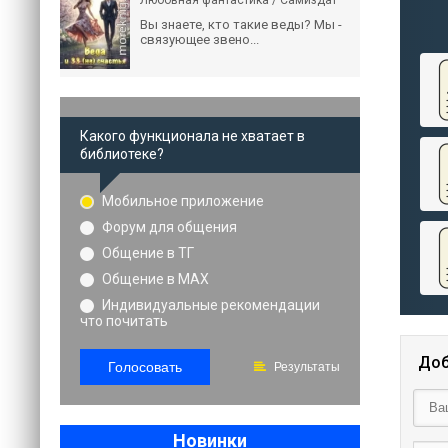
Любовная фантастика / Самиздат
Вы знаете, кто такие веды? Мы -
связующее звено...
Какого функционала не хватает в
библиотеке?
Мобильное приложение
Форум для общения
Общение в ТГ
Общение в MAX
Индивидуальные рекомендации
что почитать
Доб
Голосовать
Результаты
Новинки