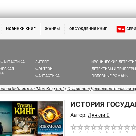
НОВИНКИ КНИГ
ЖАНРЫ
ОБСУЖДЕНИЯ КНИГ
СЕР
NEW
 ФАНТАСТИКА
ЛИТРПГ
ИРОНИЧЕСКИЕ ДЕТЕКТИ
ЧЕСКАЯ
ФЭНТЕЗИ
ДЕТЕКТИВЫ И ТРИЛЛЕРЫ
КА
ФАНТАСТИКА
ЛЮБОВНЫЕ РОМАНЫ
онная библиотека "MoreKnig.org"
»
Старинное
»
Древневосточная лите
ИСТОРИЯ ГОСУДА
Автор:
Лун-ли Е