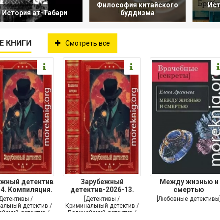
Философия китайского
Ис
История ат-Табари
буддизма
Е КНИГИ
Смотреть все
ежный детектив
Зарубежный
Между жизнью и
14. Компиляция.
детектив-2026-13.
смертью
Книги
Книги 1-10
[Детективы /
[Детективы /
[Любовные детективы
альный детектив /
Криминальный детектив /
йский детектив /
Полицейский детектив /
утой детектив]
Триллер]