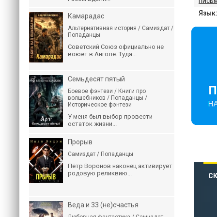
письм
Язык
Камарадас
Альтернативная история / Самиздат /
Попаданцы
Советский Союз официально не
воюет в Анголе. Туда...
Семьдесят пятый
Боевое фэнтези / Книги про
волшебников / Попаданцы /
Историческое фэнтези
У меня был выбор провести
остаток жизни...
Прорыв
Самиздат / Попаданцы
Пётр Воронов наконец активирует
родовую реликвию...
СК
Веда и 33 (не)счастья