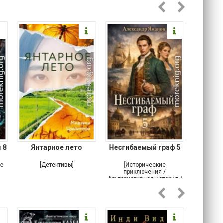
 8
Янтарное лето
Несгибаемый граф 5
Зав
Кровн
ое
[Детективы]
[Исторические
[Любовн
приключения /
Альтернативная история /
Попаданцы / Самиздат]