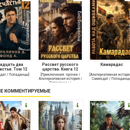
адцать два
Рассвет русского
Камарадас
астья. Том 12
царства. Книга 12
дат / Попаданцы]
[Приключения: прочее /
[Альтернативная истори
Альтернативная история /
Самиздат / Попаданцы
Попаданцы /
Исторические
Е КОММЕНТИРУЕМЫЕ
приключения]