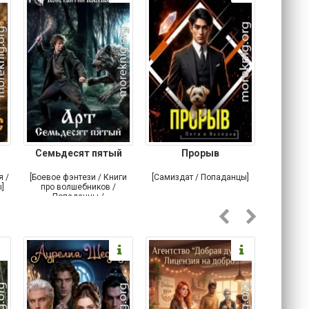
Семьдесят пятый
Прорыв
Веда и 
я /
[Боевое фэнтези / Книги
[Самиздат / Попаданцы]
[Любовн
]
про волшебников /
С
Попаданцы /
Историческое фэнтези]