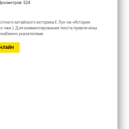
 Просмотров: 524
стного китайского историка Е Лун-ли «История
го чжи ). Для комментирования текста привлечены
снабжено указателями.
ОНЛАЙН