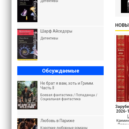
Детективы
НОВЫ
Шарф Айседоры
Детективы
Обсуждаемые
Не брат я вам, хоть и Гримм.
Часть II
Боевая фантастика / Попаданцы /
Социальная фантастика
Заруб
2026-
Любовь в Париже
Кримин
Полице
Короткие любовные романы
Кр