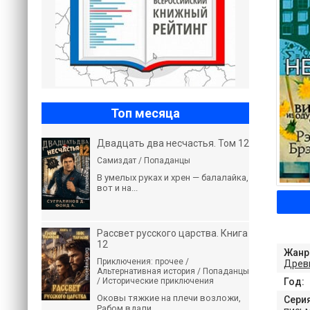
Топ месяца
Двадцать два несчастья. Том 12
Самиздат / Попаданцы
В умелых руках и хрен — балалайка,
вот и на...
Рассвет русского царства. Книга
12
Жанр
Приключения: прочее /
Древ
Альтернативная история / Попаданцы
/ Исторические приключения
Год:
Оковы тяжкие на плечи возложи,
Серия
Рабом вдали...