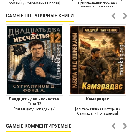
романы / Современная проза]
Приключения: прочее /
Современная проза /
Историческая проза]
САМЫЕ ПОПУЛЯРНЫЕ КНИГИ
Двадцать два несчастья.
Камарадас
Том 12
[Самиздат / Попаданцы]
[Альтернативная история /
Самиздат / Попаданцы]
САМЫЕ КОММЕНТИРУЕМЫЕ