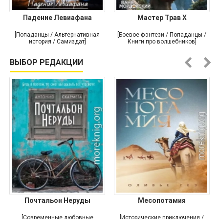
Падение Левиафана
Мастер Трав X
[Попаданцы / Альтернативная
[Боевое фэнтези / Попаданцы /
история / Самиздат]
Книги про волшебников]
ВЫБОР РЕДАКЦИИ
Почтальон Неруды
Месопотамия
[Современные любовные
[Исторические приключения /