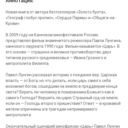
Аннотация:
Новая книга от автора бестселлеров «Золото бунта»,
«Географ глобус пропил», «Сердце Пармы» и «Общага-на-
Крови».
В 2009 году на Каннском кинофестивале Россию
представлял фильм знаменитого режиссёра Павла Лунгина,
каннского лауреата 1990 года. Фильм называется «Царь». В
его основе — страшное и великое противоборство двух
титанов русского средневековья — Ивана Грозного и
митрополита Филиппа.
Павел Лунгин рассказал историю о поединке вер. Царская
власть — от Бога, но что делать, если царь самого себя
возомнил богом, сошедшим на землю в преддверии конца
света? Верить ли человеку в помазанника Божьего как в
самого Господа? Вершить ли царю Страшный суд на земле,
если он — Господь второго пришествия? Ответ — в кровавой
метели опричнины и в трагедии непримиримого
митрополита.
Окончательный сценарий кинофрески «Царь» Павел Лунгин