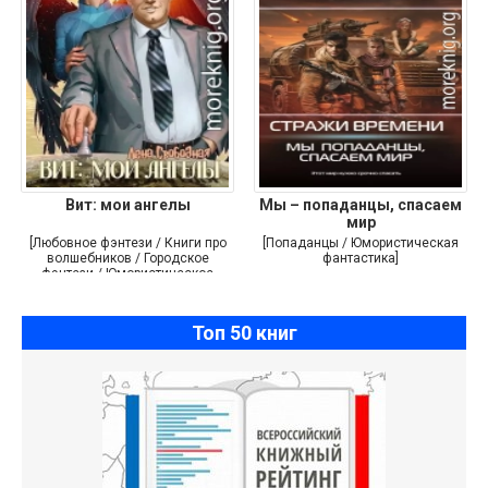
Вит: мои ангелы
Мы – попаданцы, спасаем
мир
[Любовное фэнтези / Книги про
[Попаданцы / Юмористическая
волшебников / Городское
фантастика]
фэнтези / Юмористическое
фэнтези]
Топ 50 книг