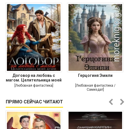
Договор на любовь с
Герцогиня Эмили
магом. Целительница моей
души
[Любовная фантастика]
[Любовная фантастика /
Самиздат]
ПРЯМО СЕЙЧАС ЧИТАЮТ