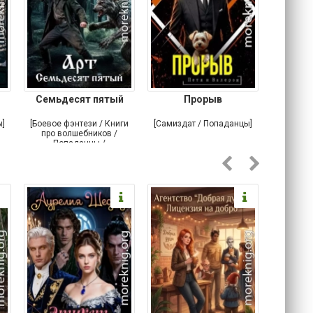
Семьдесят пятый
Прорыв
Веда и 
ы]
[Боевое фэнтези / Книги
[Самиздат / Попаданцы]
[Любовн
про волшебников /
С
Попаданцы /
Историческое фэнтези]