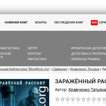
НОВИНКИ КНИГ
ЖАНРЫ
ОБСУЖДЕНИЯ КНИГ
СЕР
NEW
 ФАНТАСТИКА
ЛИТРПГ
ИРОНИЧЕСКИЕ ДЕТЕКТИ
ЧЕСКАЯ
ФЭНТЕЗИ
ДЕТЕКТИВЫ И ТРИЛЛЕРЫ
КА
ФАНТАСТИКА
ЛЮБОВНЫЕ РОМАНЫ
онная библиотека "MoreKnig.org"
»
Самиздат
»
Кравченко Татьяна
» З
ЗАРАЖЁННЫЙ РА
Автор:
Кравченко Татьяна