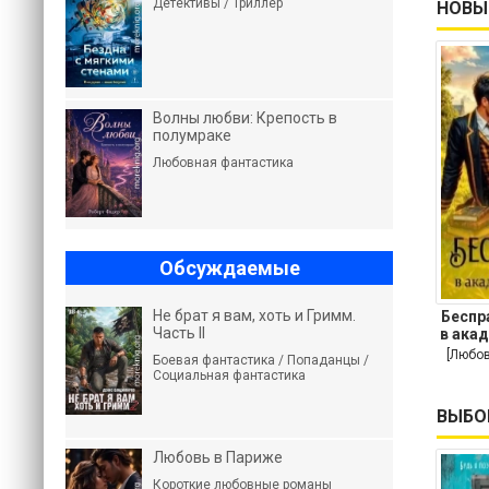
Детективы / Триллер
НОВЫ
Волны любви: Крепость в
полумраке
Любовная фантастика
Обсуждаемые
Не брат я вам, хоть и Гримм.
Беспр
Часть II
в ака
[Любов
Боевая фантастика / Попаданцы /
Социальная фантастика
ВЫБО
Любовь в Париже
Короткие любовные романы