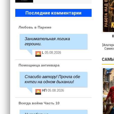
Последние комментарии
Любовь в Париже
Занимательная логика
героини.
[Альтер
Самиз
L
05.08.2026
САМЫ
Помощница антиквара
Спасибо автору! Прочла обе
кнтги на одном дыхании!
НП
05.08.2026
Всегда война Часть 10