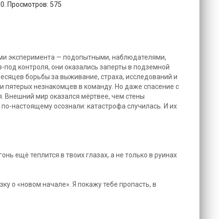
10. Просмотров: 575
ами эксперимента — подопытными, наблюдателями,
з-под контроля, они оказались заперты в подземной
месяцев борьбы за выживание, страха, исследований и
 пятерых незнакомцев в команду. Но даже спасение с
я. Внешний мир оказался мёртвее, чем стены
 по-настоящему осознали: катастрофа случилась. И их
гонь ещё теплится в твоих глазах, а не только в руинах
азку о «новом начале». Я покажу тебе пропасть, в