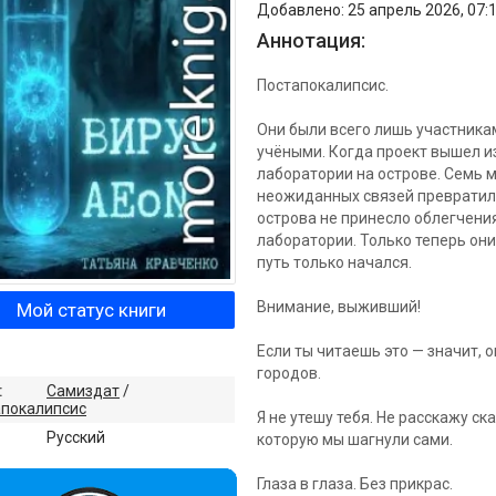
Добавлено: 25 апрель 2026, 07:
Аннотация:
Постапокалипсис.
Они были всего лишь участник
учёными. Когда проект вышел и
лаборатории на острове. Семь 
неожиданных связей превратили
острова не принесло облегчени
лаборатории. Только теперь они
путь только начался.
Внимание, выживший!
Мой статус книги
Если ты читаешь это — значит, о
городов.
:
Самиздат
/
апокалипсис
Я не утешу тебя. Не расскажу ск
:
Русский
которую мы шагнули сами.
Глаза в глаза. Без прикрас.