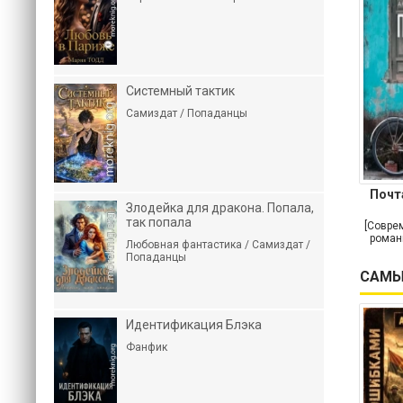
Системный тактик
Самиздат / Попаданцы
Почт
Злодейка для дракона. Попала,
так попала
[Совре
роман
Любовная фантастика / Самиздат /
Попаданцы
САМЫ
Идентификация Блэка
Фанфик