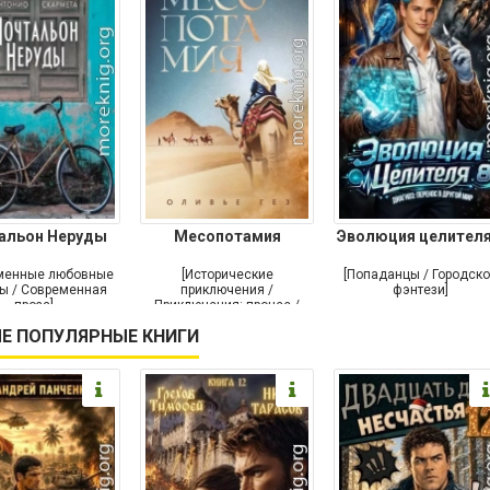
альон Неруды
Месопотамия
Эволюция целителя
менные любовные
[Исторические
[Попаданцы / Городск
ы / Современная
приключения /
фэнтези]
проза]
Приключения: прочее /
Современная проза /
Е ПОПУЛЯРНЫЕ КНИГИ
Историческая проза]