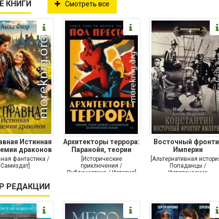
Е КНИГИ
Смотреть все
авная Истинная
Архитекторы террора:
Восточный фронти
демии драконов
Паранойя, теории
Империи
заговора и
ная фантастика /
[Исторические
[Альтернативная истори
Самиздат]
приключения /
Попаданцы /
Публицистика / История]
Исторические
приключения / Самизда
Р РЕДАКЦИИ