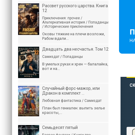
Рассвет русского царства. Книга
12
Приключения: прочее /
Альтернативная история / Попаданцы
/ Исторические приключения
Оковы тяжкие на плечи возложи,
Рабом вдали...
Двадцать два несчастья. Том 12
Самиздат / Попаданцы
В умелых руках и хрен — балалайка,
вот и на...
СК
Случайный форс-мажор, или
Дракон в комплект ...
Любовная фантастика / Самиздат
План был гениален: выпить зелье
красоты,...
Семьдесят пятый