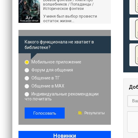
Боевое фэнтези / Книги про
волшебников / Попаданцы /
Историческое фэнтези
У меня был выбор провести
остаток жизни...
Какого функционала не хватает в
библиотеке?
Мобильное приложение
Форум для общения
Общение в ТГ
Общение в MAX
Доб
Индивидуальные рекомендации
что почитать
Голосовать
Результаты
Новинки