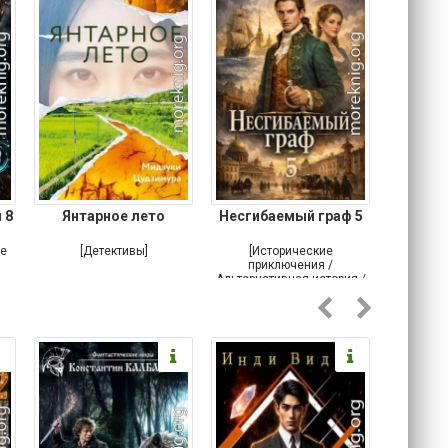
 8
Янтарное лето
Несгибаемый граф 5
Зав
Кровн
ое
[Детективы]
[Исторические
[Любовн
приключения /
Альтернативная история /
Попаданцы / Самиздат]