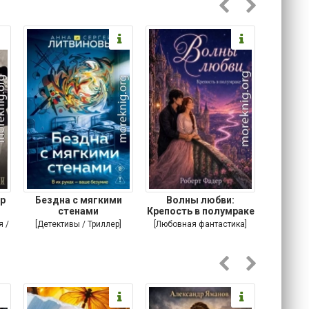
р
Бездна с мягкими
Волны любви:
Подонок
стенами
Крепость в полумраке
я /
[Детективы / Триллер]
[Любовная фантастика]
[Соврем
романы /
т]