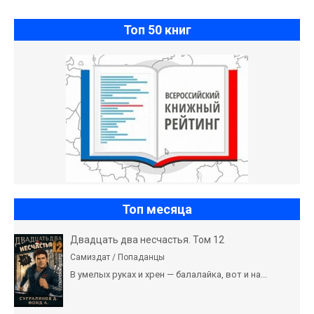
романы]
Топ 50 книг
Топ месяца
Двадцать два несчастья. Том 12
Самиздат / Попаданцы
В умелых руках и хрен — балалайка, вот и на...