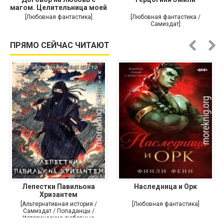
магом. Целительница моей
души
[Любовная фантастика]
[Любовная фантастика /
Самиздат]
ПРЯМО СЕЙЧАС ЧИТАЮТ
Лепестки Павильона
Наследница и Орк
Хризантем
[Альтернативная история /
[Любовная фантастика]
Самиздат / Попаданцы /
Исторические любовные