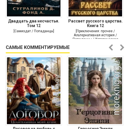
Двадцать два несчастья.
Рассвет русского царства.
Том 12
Книга 12
[Самиздат / Попаданцы]
[Приключения: прочее /
Альтернативная история /
Попаданцы / Исторические
приключения]
САМЫЕ КОММЕНТИРУЕМЫЕ
Договор на любовь с
Герцогиня Эмили