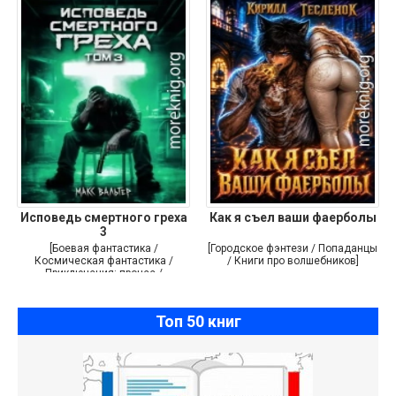
Исповедь смертного греха
Как я съел ваши фаерболы
3
[Боевая фантастика /
[Городское фэнтези / Попаданцы
Космическая фантастика /
/ Книги про волшебников]
Приключения: прочее /
Самиздат]
Топ 50 книг