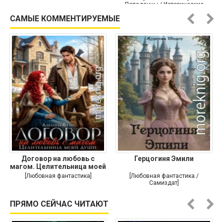
Попаданцы / Исторические
приключения]
САМЫЕ КОММЕНТИРУЕМЫЕ
Договор на любовь с
Герцогиня Эмили
магом. Целительница моей
души
[Любовная фантастика]
[Любовная фантастика /
Самиздат]
ПРЯМО СЕЙЧАС ЧИТАЮТ