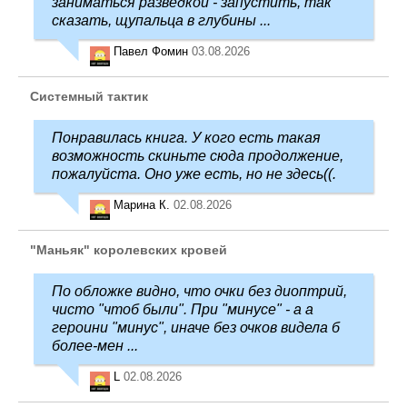
заниматься разведкой - запустить, так
сказать, щупальца в глубины ...
Павел Фомин
03.08.2026
Системный тактик
Понравилась книга. У кого есть такая
возможность скиньте сюда продолжение,
пожалуйста. Оно уже есть, но не здесь((.
Марина К.
02.08.2026
"Маньяк" королевских кровей
По обложке видно, что очки без диоптрий,
чисто "чтоб были". При "минусе" - а а
героини "минус", иначе без очков видела б
более-мен ...
L
02.08.2026