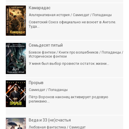
Камарадас
Альтернативная история / Самиздат / Попаданцы
Советский Союз официально не воюет в Анголе.
Туда...
Семьдесят пятый
Боевое фэнтези / Книги про волшебников / Попаданцы /
Историческое фэнтези
У меня был выбор провести остаток жизни...
Прорыв
Самиздат / Попаданцы
Пётр Воронов наконец активирует родовую
реликвию...
Веда и 33 (не)счастья
Любовная фантастика / Самиздат