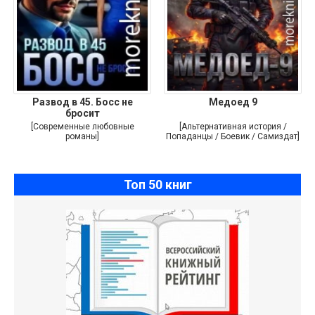
Развод в 45. Босс не
Медоед 9
бросит
[Современные любовные
[Альтернативная история /
романы]
Попаданцы / Боевик / Самиздат]
Топ 50 книг