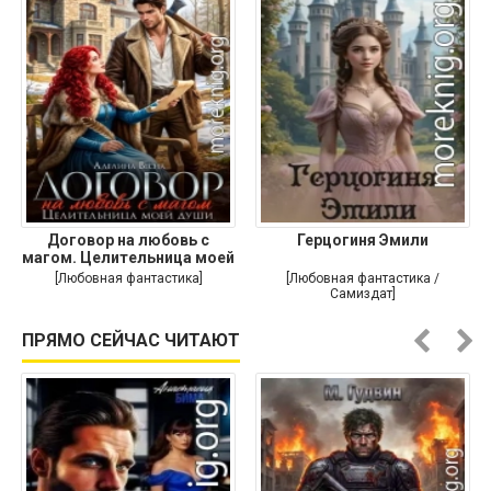
Договор на любовь с
Герцогиня Эмили
магом. Целительница моей
души
[Любовная фантастика]
[Любовная фантастика /
Самиздат]
ПРЯМО СЕЙЧАС ЧИТАЮТ