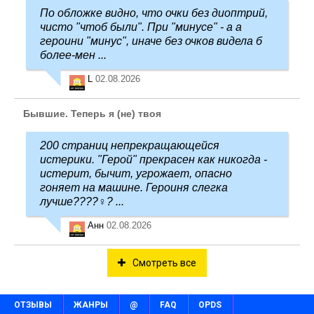
По обложке видно, что очки без диоптрий,
чисто "чтоб были". При "минусе" - а а
героини "минус", иначе без очков видела б
более-мен ...
L
02.08.2026
Бывшие. Теперь я (не) твоя
200 страниц непрекращающейся
истерики. "Герой" прекрасен как никогда -
истерит, бычит, угрожает, опасно
гоняет на машине. Героиня слегка
лучше????‍♀️? ...
Анн
02.08.2026
Смотреть все
ОТЗЫВЫ
ЖАНРЫ
@
FAQ
OPDS