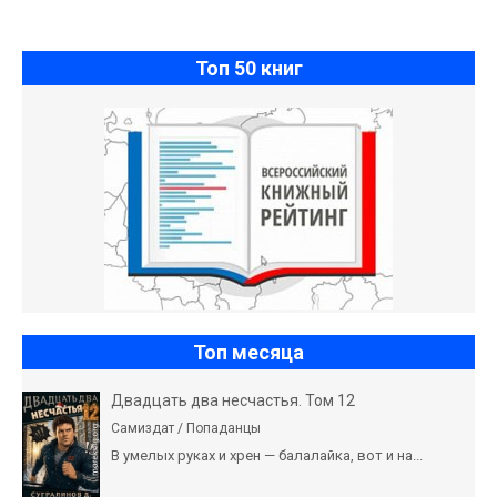
Топ 50 книг
Топ месяца
Двадцать два несчастья. Том 12
Самиздат / Попаданцы
В умелых руках и хрен — балалайка, вот и на...