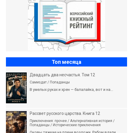
Топ месяца
Двадцать два несчастья. Том 12
Самиздат / Попаданцы
В умелых руках и хрен — балалайка, вот и на...
Рассвет русского царства. Книга 12
Приключения: прочее / Альтернативная история /
Попаданцы / Исторические приключения
Оковы тяжкие на плечи возложи, Рабом вдали...