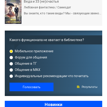
Веда и 33 (не)счастья
Любовная фантастика / Самиздат
Вы знаете, кто такие веды? Мы - связующее звено...
Какого функционала не хватает в библиотеке?
Мобильное приложение
Форум для общения
Общение в ТГ
Общение в MAX
Индивидуальные рекомендации что почитать
Голосовать
Результаты
Новинки