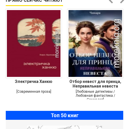
ПРЯМО СЕЙЧАС ЧИТАЮТ
Электричка Ханкю
Отбор невест для принца,
Неправильная невеста
[Современная проза]
[Любовные детективы /
Любовная фантастика /
Самиздат]
Топ 50 книг