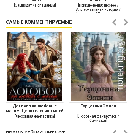
[Самиздат / Попаданцы]
[Приключения: прочее /
Альтернативная история /
Попаданцы / Исторические
приключения]
САМЫЕ КОММЕНТИРУЕМЫЕ
Договор на любовь с
Герцогиня Эмили
магом. Целительница моей
души
[Любовная фантастика]
[Любовная фантастика /
Самиздат]