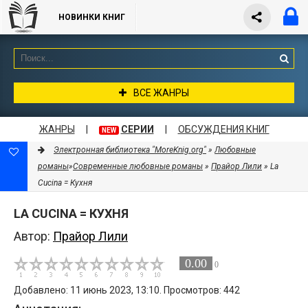
НОВИНКИ КНИГ
ВСЕ ЖАНРЫ
ЖАНРЫ
|
СЕРИИ
|
ОБСУЖДЕНИЯ КНИГ
NEW
Электронная библиотека "MoreKnig.org"
»
Любовные
романы
»
Современные любовные романы
»
Прайор Лили
» Lа
Cucina = Кухня
LА CUCINA = КУХНЯ
Автор:
Прайор Лили
0.00
0
Добавлено: 11 июнь 2023, 13:10. Просмотров: 442