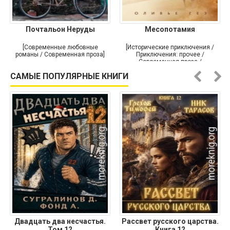
Почтальон Неруды
Месопотамия
[Современные любовные
[Исторические приключения /
романы / Современная проза]
Приключения: прочее /
Современная проза /
Историческая проза]
САМЫЕ ПОПУЛЯРНЫЕ КНИГИ
Двадцать два несчастья.
Рассвет русского царства.
Том 12
Книга 12