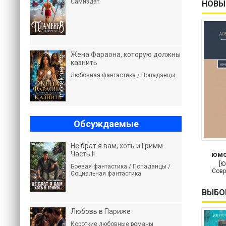
Самиздат
НОВЫ
Жена Фараона, которую должны
казнить
Любовная фантастика / Попаданцы
Обсуждаемые
Не брат я вам, хоть и Гримм.
Часть II
юмо
м
[Ю
Боевая фантастика / Попаданцы /
Совр
Социальная фантастика
ВЫБО
Любовь в Париже
Короткие любовные романы