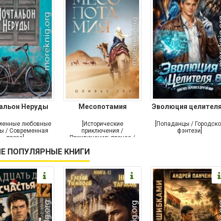
альон Неруды
Месопотамия
Эволюция целителя
менные любовные
[Исторические
[Попаданцы / Городск
ы / Современная
приключения /
фэнтези]
проза]
Приключения: прочее /
Современная проза /
Е ПОПУЛЯРНЫЕ КНИГИ
Историческая проза]