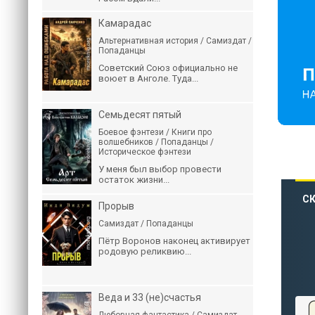
Камарадас
Альтернативная история / Самиздат /
Попаданцы
Советский Союз официально не
воюет в Анголе. Туда...
Семьдесят пятый
Боевое фэнтези / Книги про
волшебников / Попаданцы /
Историческое фэнтези
У меня был выбор провести
остаток жизни...
СК
Прорыв
Самиздат / Попаданцы
Пётр Воронов наконец активирует
родовую реликвию...
Веда и 33 (не)счастья