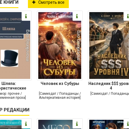
Е КНИГИ
Смотреть все
Шляпа:
Человек из Субуры
Наследник $$$ уров
ристические
4
иниатюры
мор: прочее /
[Самиздат / Попаданцы /
[Самиздат / Попаданц
еменная проза]
Альтернативная история]
Р РЕДАКЦИИ