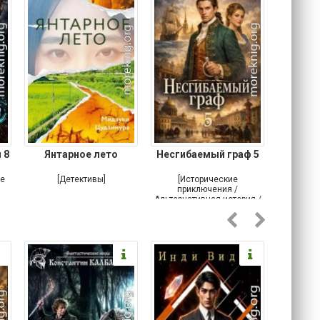
 8
Янтарное лето
Несгибаемый граф 5
Зав
Кровн
ое
[Детективы]
[Исторические
[Любовн
приключения /
Альтернативная история /
Попаданцы / Самиздат]