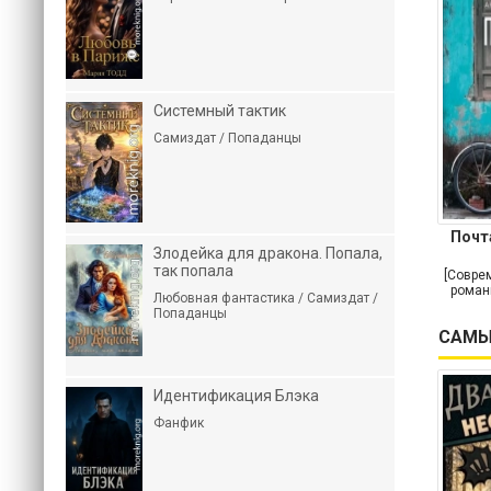
Системный тактик
Самиздат / Попаданцы
Почт
Злодейка для дракона. Попала,
так попала
[Совре
роман
Любовная фантастика / Самиздат /
Попаданцы
САМЫ
Идентификация Блэка
Фанфик