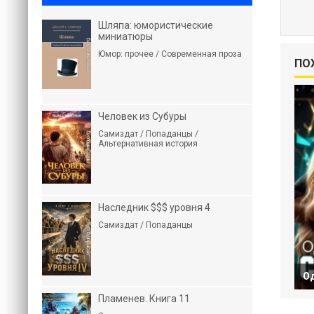
Шляпа: юмористические
миниатюры
Юмор: прочее / Современная проза
ПО
Человек из Субуры
Самиздат / Попаданцы /
Альтернативная история
Наследник $$$ уровня 4
Самиздат / Попаданцы
О
Пламенев. Книга 11