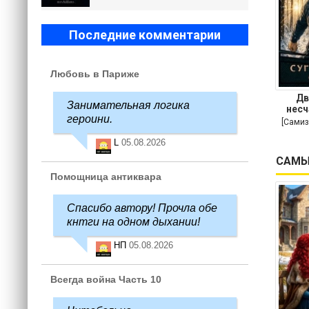
Последние комментарии
Любовь в Париже
Дв
Занимательная логика
несч
героини.
[Самиз
L
05.08.2026
САМЫ
Помощница антиквара
Спасибо автору! Прочла обе
кнтги на одном дыхании!
НП
05.08.2026
Всегда война Часть 10