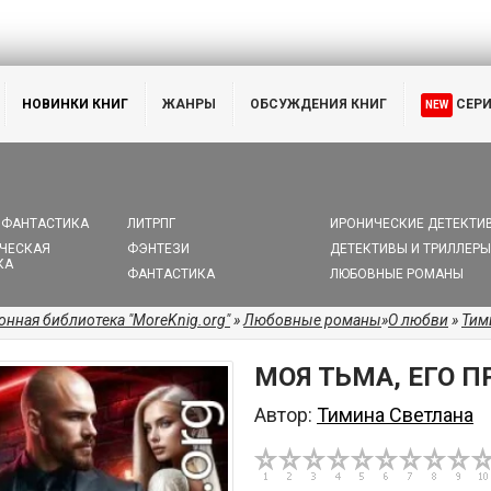
НОВИНКИ КНИГ
ЖАНРЫ
ОБСУЖДЕНИЯ КНИГ
СЕР
NEW
 ФАНТАСТИКА
ЛИТРПГ
ИРОНИЧЕСКИЕ ДЕТЕКТИ
ЧЕСКАЯ
ФЭНТЕЗИ
ДЕТЕКТИВЫ И ТРИЛЛЕРЫ
КА
ФАНТАСТИКА
ЛЮБОВНЫЕ РОМАНЫ
онная библиотека "MoreKnig.org"
»
Любовные романы
»
О любви
»
Тим
МОЯ ТЬМА, ЕГО П
Автор:
Тимина Светлана