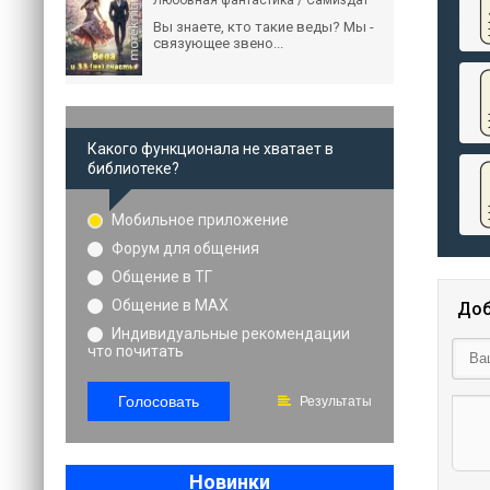
Любовная фантастика / Самиздат
Вы знаете, кто такие веды? Мы -
связующее звено...
Какого функционала не хватает в
библиотеке?
Мобильное приложение
Форум для общения
Общение в ТГ
Общение в MAX
Доб
Индивидуальные рекомендации
что почитать
Голосовать
Результаты
Новинки