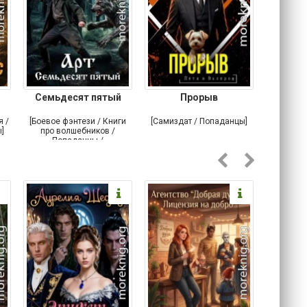
Семьдесят пятый
Прорыв
Веда и 
я /
[Боевое фэнтези / Книги
[Самиздат / Попаданцы]
[Любовн
]
про волшебников /
С
Попаданцы /
Историческое фэнтези]