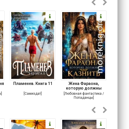
ня
Пламенев. Книга 11
Жена Фараона,
Моя неж
которую должны
казнить
ы]
[Самиздат]
[Любовная фантастика /
[Любовн
Попаданцы]
Корот
роман