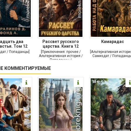
адцать два
Рассвет русского
Камарадас
астья. Том 12
царства. Книга 12
дат / Попаданцы]
[Приключения: прочее /
[Альтернативная истори
Альтернативная история /
Самиздат / Попаданцы
Попаданцы /
Исторические
Е КОММЕНТИРУЕМЫЕ
приключения]