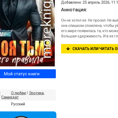
Добавлено: 25 апрель 2026, 11:
Аннотация:
Он не хотел ее. Не просил. Не в
она слишком сломлена, чтобы уй
его мире появилась та, кто може
большая одержимость. И в ее гла
СКАЧАТЬ ИЛИ ЧИТАТЬ 
Мой статус книги
:
О любви
/
Эротика,
/
Самиздат
:
Русский