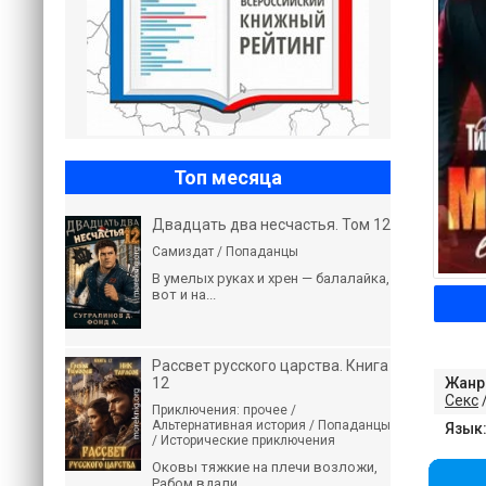
Топ месяца
Двадцать два несчастья. Том 12
Самиздат / Попаданцы
В умелых руках и хрен — балалайка,
вот и на...
Рассвет русского царства. Книга
12
Жанр
Секс
Приключения: прочее /
Альтернативная история / Попаданцы
Язык
/ Исторические приключения
Оковы тяжкие на плечи возложи,
Рабом вдали...