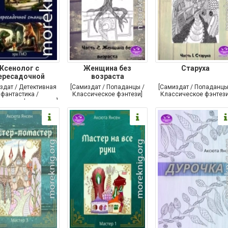
Ксенолог с
Женщина без
Старуха
ересадочной
возраста
станции
здат / Детективная
[Самиздат / Попаданцы /
[Самиздат / Попаданцы
фантастика /
Классическое фэнтези]
Классическое фэнтези
ческая фантастика]