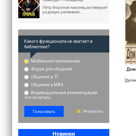
Самиздат / Попаданцы
Пётр Воронов наконец активирует
родовую реликвию...
Какого функционала не хватает в
библиотеке?
Мобильное приложение
Форум для общения
Дом
Общение в ТГ
[Дете
Общение в MAX
Индивидуальные рекомендации
что почитать
Голосовать
Результаты
Новинки