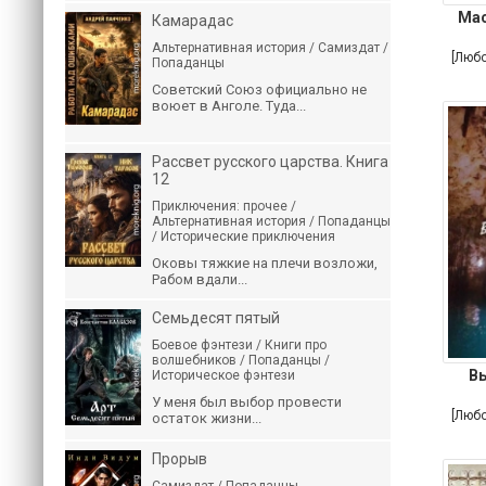
Мас
Камарадас
Альтернативная история / Самиздат /
[Люб
Попаданцы
Советский Союз официально не
воюет в Анголе. Туда...
Рассвет русского царства. Книга
12
Приключения: прочее /
Альтернативная история / Попаданцы
/ Исторические приключения
Оковы тяжкие на плечи возложи,
Рабом вдали...
Семьдесят пятый
Боевое фэнтези / Книги про
волшебников / Попаданцы /
В
Историческое фэнтези
У меня был выбор провести
[Люб
остаток жизни...
Прорыв