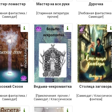
тер-ломастер
Мастер на все руки
Дурочка
овная фантастика /
[Старинная литература:
[Любовная фантастика 
Самиздат]
прочее]
Самиздат]
ысокий Сезон
Ведьма-некромантка
Столица заговора
овная фантастика /
[Приключения: прочее /
[Самиздат / Классичес
Самиздат]
Самиздат / Классическое
фэнтези]
фэнтези]