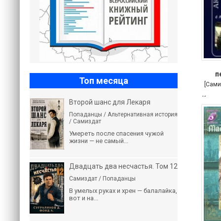
п
Топ месяца
[Сами
Косми
Второй шанс для Лекаря
Попаданцы / Альтернативная история
/ Самиздат
Умереть после спасения чужой
жизни — не самый...
Двадцать два несчастья. Том 12
Самиздат / Попаданцы
В умелых руках и хрен — балалайка,
вот и на...