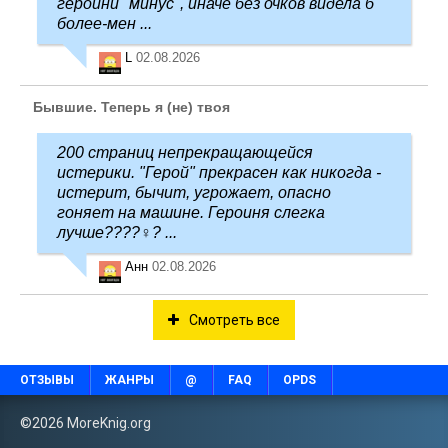
героини "минус", иначе без очков видела б
более-мен ...
L
02.08.2026
Бывшие. Теперь я (не) твоя
200 страниц непрекращающейся
истерики. "Герой" прекрасен как никогда -
истерит, бычит, угрожает, опасно
гоняет на машине. Героиня слегка
лучше????‍♀️? ...
Анн
02.08.2026
Смотреть все
ОТЗЫВЫ
ЖАНРЫ
@
FAQ
OPDS
©2026 MoreKnig.org