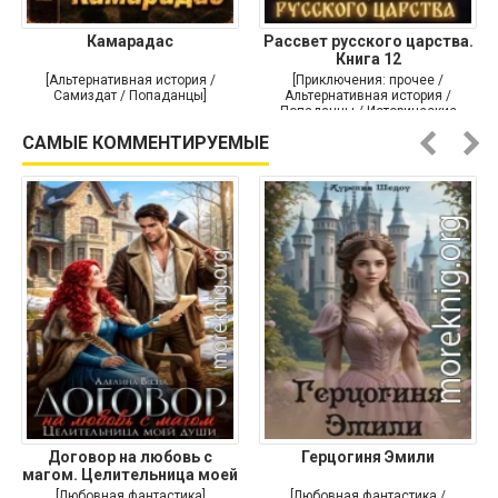
Камарадас
Рассвет русского царства.
Книга 12
[Альтернативная история /
[Приключения: прочее /
Самиздат / Попаданцы]
Альтернативная история /
Попаданцы / Исторические
приключения]
САМЫЕ КОММЕНТИРУЕМЫЕ
Договор на любовь с
Герцогиня Эмили
магом. Целительница моей
души
[Любовная фантастика]
[Любовная фантастика /