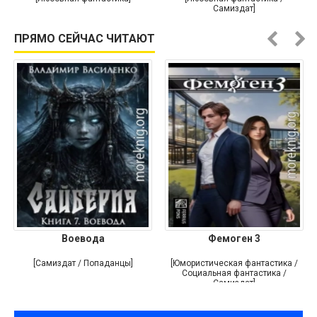
Самиздат]
ПРЯМО СЕЙЧАС ЧИТАЮТ
Воевода
Фемоген 3
[Самиздат / Попаданцы]
[Юмористическая фантастика /
Социальная фантастика /
Самиздат]