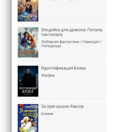
Злодейка для дракона. Попала,
так попала
Любовная фантастика / Самиздат /
Попаданцы
Идентификация Блэка
Фанфик
За пригоршню баксов
Боевик