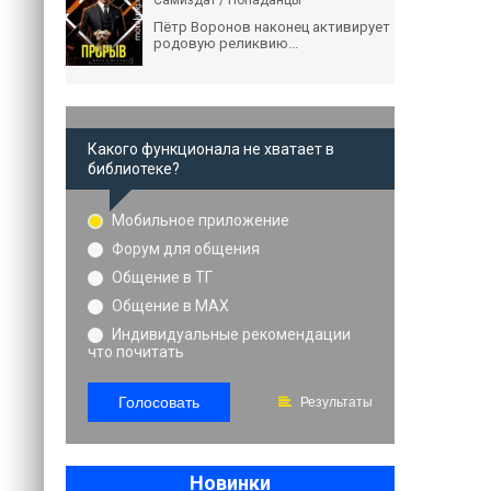
Самиздат / Попаданцы
Пётр Воронов наконец активирует
родовую реликвию...
Какого функционала не хватает в
библиотеке?
Мобильное приложение
Форум для общения
Общение в ТГ
Общение в MAX
Индивидуальные рекомендации
что почитать
Голосовать
Результаты
Новинки