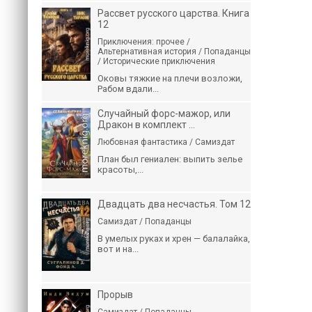
Рассвет русского царства. Книга
12
Приключения: прочее /
Альтернативная история / Попаданцы
/ Исторические приключения
Оковы тяжкие на плечи возложи,
Рабом вдали...
Случайный форс-мажор, или
Дракон в комплект ...
Любовная фантастика / Самиздат
План был гениален: выпить зелье
красоты,...
Двадцать два несчастья. Том 12
Самиздат / Попаданцы
В умелых руках и хрен — балалайка,
вот и на...
Прорыв