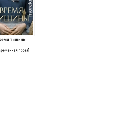
ремя тишины
временная проза]