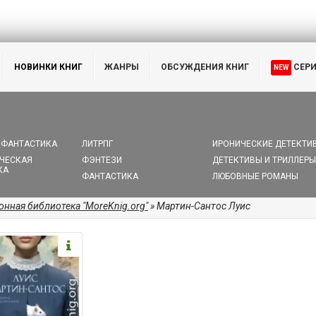
НОВИНКИ КНИГ
ЖАНРЫ
ОБСУЖДЕНИЯ КНИГ
СЕР
NEW
 ФАНТАСТИКА
ЛИТРПГ
ИРОНИЧЕСКИЕ ДЕТЕКТИ
ЧЕСКАЯ
ФЭНТЕЗИ
ДЕТЕКТИВЫ И ТРИЛЛЕРЫ
КА
ФАНТАСТИКА
ЛЮБОВНЫЕ РОМАНЫ
онная библиотека "MoreKnig.org"
» Мартин-Сантос Луис