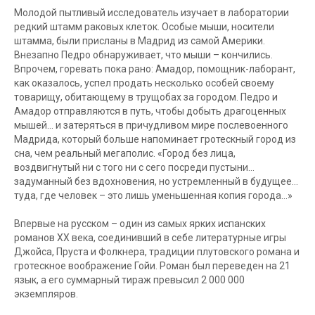
Молодой пытливый исследователь изучает в лаборатории
редкий штамм раковых клеток. Особые мыши, носители
штамма, были присланы в Мадрид из самой Америки.
Внезапно Педро обнаруживает, что мыши – кончились.
Впрочем, горевать пока рано: Амадор, помощник-лаборант,
как оказалось, успел продать несколько особей своему
товарищу, обитающему в трущобах за городом. Педро и
Амадор отправляются в путь, чтобы добыть драгоценных
мышей… и затеряться в причудливом мире послевоенного
Мадрида, который больше напоминает гротескный город из
сна, чем реальный мегаполис. «Город без лица,
воздвигнутый ни с того ни с сего посреди пустыни…
задуманный без вдохновения, но устремленный в будущее…
туда, где человек – это лишь уменьшенная копия города…»
Впервые на русском – один из самых ярких испанских
романов XX века, соединивший в себе литературные игры
Джойса, Пруста и Фолкнера, традиции плутовского романа и
гротескное воображение Гойи. Роман был переведен на 21
язык, а его суммарный тираж превысил 2 000 000
экземпляров.