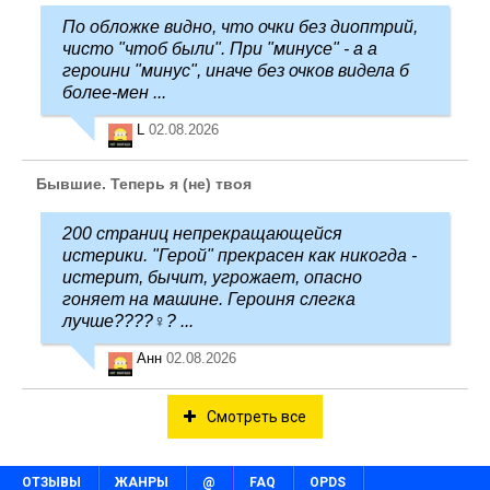
По обложке видно, что очки без диоптрий,
чисто "чтоб были". При "минусе" - а а
героини "минус", иначе без очков видела б
более-мен ...
L
02.08.2026
Бывшие. Теперь я (не) твоя
200 страниц непрекращающейся
истерики. "Герой" прекрасен как никогда -
истерит, бычит, угрожает, опасно
гоняет на машине. Героиня слегка
лучше????‍♀️? ...
Анн
02.08.2026
Смотреть все
ОТЗЫВЫ
ЖАНРЫ
@
FAQ
OPDS