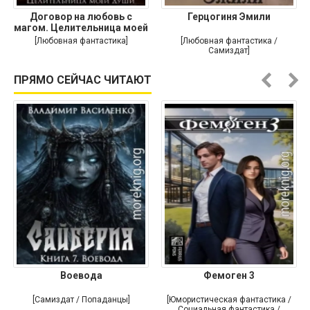
Договор на любовь с
Герцогиня Эмили
магом. Целительница моей
души
[Любовная фантастика]
[Любовная фантастика /
Самиздат]
ПРЯМО СЕЙЧАС ЧИТАЮТ
Воевода
Фемоген 3
[Самиздат / Попаданцы]
[Юмористическая фантастика /
Социальная фантастика /