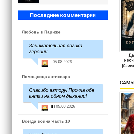
Последние комментарии
Любовь в Париже
Занимательная логика
героини.
Дв
несч
L
05.08.2026
[Самиз
Помощница антиквара
САМЫ
Спасибо автору! Прочла обе
кнтги на одном дыхании!
НП
05.08.2026
Всегда война Часть 10