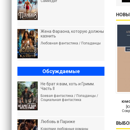
Самиздат
НОВЫ
Жена Фараона, которую должны
казнить
Любовная фантастика / Попаданцы
Обсуждаемые
Не брат я вам, хоть и Гримм.
Часть II
Боевая фантастика / Попаданцы /
Социальная фантастика
юмо
м
[Ю
Совр
Любовь в Париже
ВЫБО
Короткие любовные романы