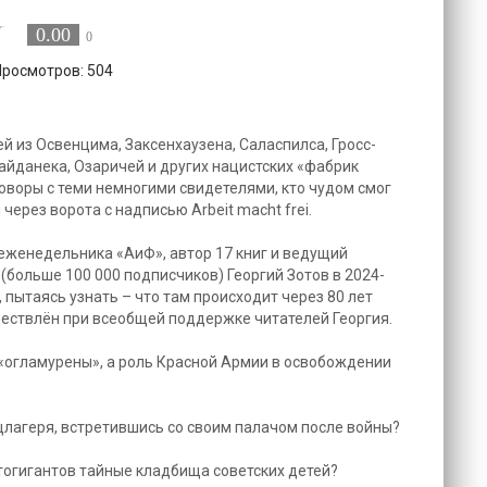
0.00
0
Просмотров: 504
й из Освенцима, Заксенхаузена, Саласпилса, Гросс-
айданека, Озаричей и других нацистских «фабрик
говоры с теми немногими свидетелями, кто чудом смог
через ворота с надписью Arbeit macht frei.
женедельника «АиФ», автор 17 книг и ведущий
(больше 100 000 подписчиков) Георгий Зотов в 2024-
, пытаясь узнать – что там происходит через 80 лет
ествлён при всеобщей поддержке читателей Георгия.
 «огламурены», а роль Красной Армии в освобождении
нцлагеря, встретившись со своим палачом после войны?
тогигантов тайные кладбища советских детей?