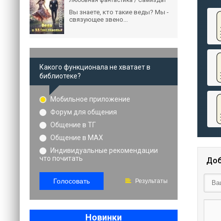
Любовная фантастика / Самиздат
Вы знаете, кто такие веды? Мы -
связующее звено...
Какого функционала не хватает в
библиотеке?
Мобильное приложение
Форум для общения
Общение в ТГ
Общение в MAX
Индивидуальные рекомендации
что почитать
Доб
Голосовать
Результаты
Новинки