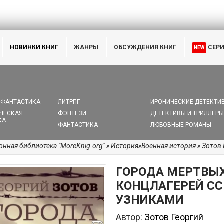
НОВИНКИ КНИГ
ЖАНРЫ
ОБСУЖДЕНИЯ КНИГ
СЕР
NEW
 ФАНТАСТИКА
ЛИТРПГ
ИРОНИЧЕСКИЕ ДЕТЕКТИ
ЧЕСКАЯ
ФЭНТЕЗИ
ДЕТЕКТИВЫ И ТРИЛЛЕРЫ
КА
ФАНТАСТИКА
ЛЮБОВНЫЕ РОМАНЫ
онная библиотека "MoreKnig.org"
»
История
»
Военная история
»
Зотов 
ГОРОДА МЕРТВЫХ
КОНЦЛАГЕРЕЙ С
УЗНИКАМИ
Автор:
Зотов Георгий