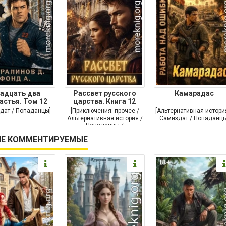
адцать два
Рассвет русского
Камарадас
астья. Том 12
царства. Книга 12
дат / Попаданцы]
[Приключения: прочее /
[Альтернативная истори
Альтернативная история /
Самиздат / Попаданцы
Попаданцы /
Исторические
Е КОММЕНТИРУЕМЫЕ
приключения]