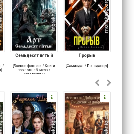
Семьдесят пятый
Прорыв
Веда и 
я /
[Боевое фэнтези / Книги
[Самиздат / Попаданцы]
[Любовн
]
про волшебников /
С
Попаданцы /
Историческое фэнтези]