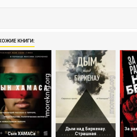
ХОЖИЕ КНИГИ:
Дым над Биркенау.
За ра
Сын ХАМАСа
Страшная