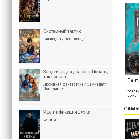
Системный тактик
Самиздат / Попаданцы
Злодейка для дракона. Попала,
так попала
Почт
Любовная фантастика / Самиздат /
Попаданцы
[Совре
роман
САМЫ
Идентификация Блэка
Фанфик