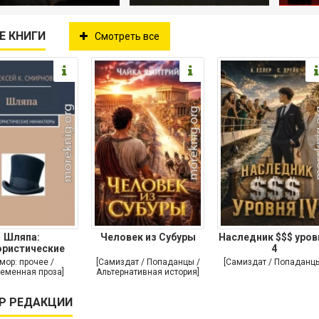
Е КНИГИ
Смотреть все
Шляпа:
Человек из Субуры
Наследник $$$ уров
ристические
4
иниатюры
мор: прочее /
[Самиздат / Попаданцы /
[Самиздат / Попаданц
еменная проза]
Альтернативная история]
Р РЕДАКЦИИ