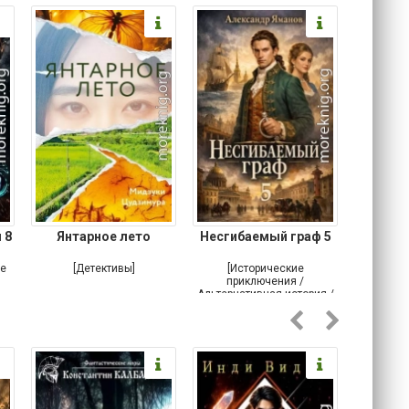
 8
Янтарное лето
Несгибаемый граф 5
Зав
Кровн
ое
[Детективы]
[Исторические
[Любовн
приключения /
Альтернативная история /
Попаданцы / Самиздат]