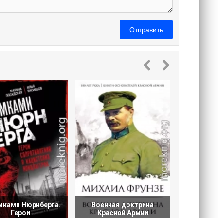
Отправить
На огне
мками Нюрнберга.
Военная доктрина
Герои
Красной Армии