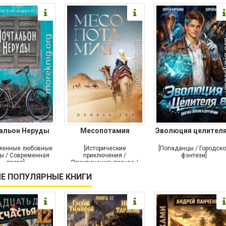
альон Неруды
Месопотамия
Эволюция целителя
менные любовные
[Исторические
[Попаданцы / Городск
ы / Современная
приключения /
фэнтези]
проза]
Приключения: прочее /
Современная проза /
Е ПОПУЛЯРНЫЕ КНИГИ
Историческая проза]