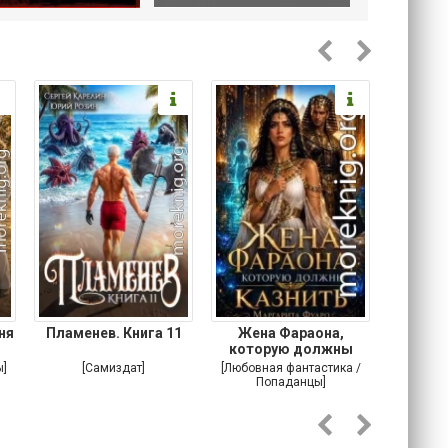
ня
Пламенев. Книга 11
Жена Фараона,
Моя неж
которую должны
казнить
ы]
[Самиздат]
[Любовная фантастика /
[Любовн
Попаданцы]
Корот
роман