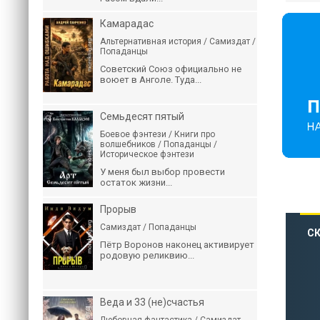
Камарадас
Альтернативная история / Самиздат /
Попаданцы
Советский Союз официально не
воюет в Анголе. Туда...
Семьдесят пятый
Боевое фэнтези / Книги про
волшебников / Попаданцы /
Историческое фэнтези
У меня был выбор провести
остаток жизни...
Прорыв
Самиздат / Попаданцы
СК
Пётр Воронов наконец активирует
родовую реликвию...
Веда и 33 (не)счастья