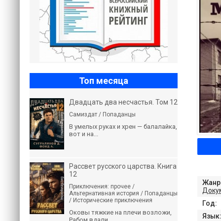
Топ месяца
Двадцать два несчастья. Том 12
Самиздат / Попаданцы
В умелых руках и хрен — балалайка,
вот и на...
Рассвет русского царства. Книга
12
Жанр
Приключения: прочее /
Доку
Альтернативная история / Попаданцы
/ Исторические приключения
Год:
Оковы тяжкие на плечи возложи,
Язык
Рабом вдали...