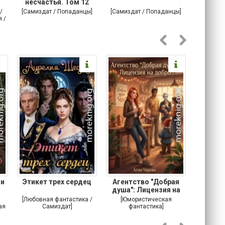
несчастья. Том 12
/
[Самиздат / Попаданцы]
[Самиздат / Попаданцы]
[Любовн
 /
С
 и
Этикет трех сердец
Агентство "Добрая
Не 
душа": Лицензия на
добро
[Любовная фантастика /
[Юмористическая
[Любовн
ая
Самиздат]
фантастика]
Детектив