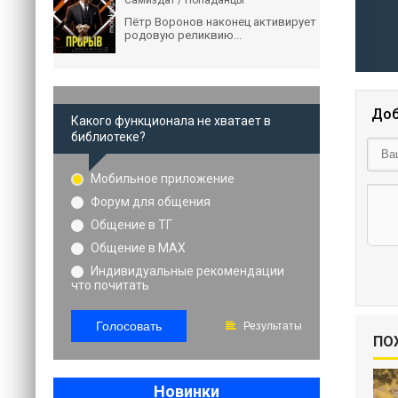
Самиздат / Попаданцы
Пётр Воронов наконец активирует
родовую реликвию...
Доб
Какого функционала не хватает в
библиотеке?
Мобильное приложение
Форум для общения
Общение в ТГ
Общение в MAX
Индивидуальные рекомендации
что почитать
Голосовать
Результаты
ПО
Новинки