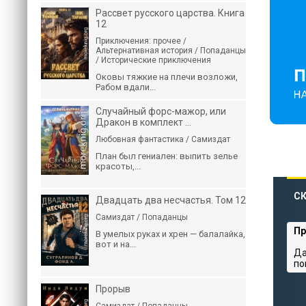
Рассвет русского царства. Книга
12
Приключения: прочее /
Альтернативная история / Попаданцы
/ Исторические приключения
Оковы тяжкие на плечи возложи,
Рабом вдали...
Случайный форс-мажор, или
Дракон в комплект ...
Любовная фантастика / Самиздат
План был гениален: выпить зелье
красоты,...
СК
Двадцать два несчастья. Том 12
Самиздат / Попаданцы
Пр
В умелых руках и хрен — балалайка,
вот и на...
Да
по
Прорыв