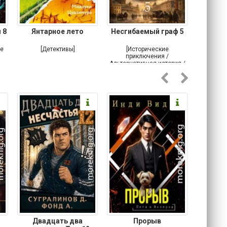
 8
Янтарное лето
Несгибаемый граф 5
Зав
Кровн
ое
[Детективы]
[Исторические
[Любовн
приключения /
Альтернативная история /
Попаданцы / Самиздат]
Двадцать два
Прорыв
Веда и 