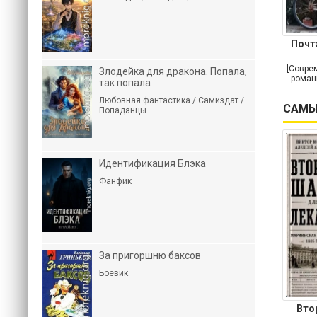
Почт
[Совре
Злодейка для дракона. Попала,
роман
так попала
Любовная фантастика / Самиздат /
САМЫ
Попаданцы
Идентификация Блэка
Фанфик
За пригоршню баксов
Боевик
Вто