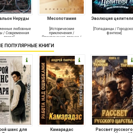
альон Неруды
Месопотамия
Эволюция целителя
менные любовные
[Исторические
[Попаданцы / Городск
ы / Современная
приключения /
фэнтези]
проза]
Приключения: прочее /
Современная проза /
Е ПОПУЛЯРНЫЕ КНИГИ
Историческая проза]
рой шанс для
Камарадас
Рассвет русского