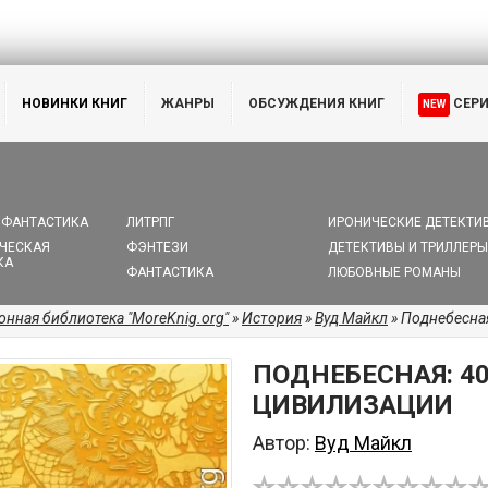
НОВИНКИ КНИГ
ЖАНРЫ
ОБСУЖДЕНИЯ КНИГ
СЕР
NEW
 ФАНТАСТИКА
ЛИТРПГ
ИРОНИЧЕСКИЕ ДЕТЕКТИ
ЧЕСКАЯ
ФЭНТЕЗИ
ДЕТЕКТИВЫ И ТРИЛЛЕРЫ
КА
ФАНТАСТИКА
ЛЮБОВНЫЕ РОМАНЫ
онная библиотека "MoreKnig.org"
»
История
»
Вуд Майкл
» Поднебесна
ПОДНЕБЕСНАЯ: 4
ЦИВИЛИЗАЦИИ
Автор:
Вуд Майкл