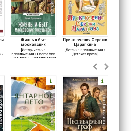
ри
Жизнь и быт
Приключения Серёжи
Оско
московских
Царапкина
разби
государей
[Исторические
[Детские приключения /
[Соврем
ии
приключения / Биографии
Детская проза]
и Мемуары / Историческая
проза / История]