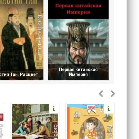
Первая китайская
тия Тан. Расцвет
Империя