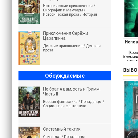
Исторические приключения /
Биографии и Мемуары /
Историческая проза / История
Приключения Серёжи
Царапкина
Испов
Детские приключения / Детская
проза
[Боев
Космиче
Прикл
ВЫБО
Обсуждаемые
Не брат я вам, хоть и Гримм.
Часть II
Боевая фантастика / Попаданцы /
Социальная фантастика
Системный тактик
Самиздат / Попаданцы