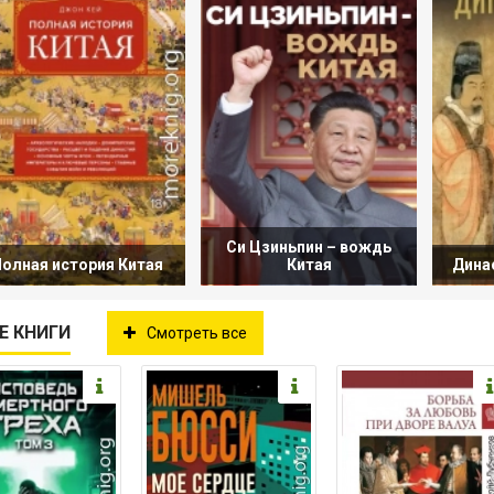
Си Цзиньпин – вождь
олная история Китая
Китая
Динас
Е КНИГИ
Смотреть все