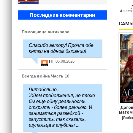
[
Альтерн
Последние комментарии
САМЫ
Помощница антиквара
Спасибо автору! Прочла обе
кнтги на одном дыхании!
НП
05.08.2026
Всегда война Часть 10
Читабельно.
Ждем продолжения, не плохо
бы еще одну реальность
открыть - более раннюю. И
Догов
магом
заниматься разведкой -
[Любо
запустить, так сказать,
щупальца в глубины ...