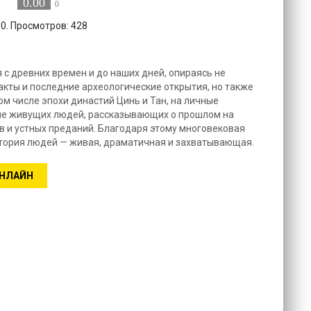
0.00
0
10. Просмотров: 428
 с древних времен и до наших дней, опираясь не
акты и последние археологические открытия, но также
ом числе эпохи династий Цинь и Тан, на личные
ыне живущих людей, рассказывающих о прошлом на
 и устных преданий. Благодаря этому многовековая
стория людей — живая, драматичная и захватывающая.
ОНЛАЙН