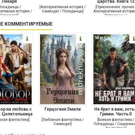
Лекаря
царства. Книга 12
Попаданцы /
[Альтернативная история /
[Приключения: прочее 
ативная история /
Самиздат / Попаданцы]
Альтернативная история
Самиздат]
Попаданцы /
Исторические
Е КОММЕНТИРУЕМЫЕ
приключения]
ор на любовь с
Герцогиня Эмили
Не брат я вам, хоть
. Целительница
Гримм. Часть II
моей души
вная фантастика]
[Любовная фантастика /
[Боевая фантастика /
Самиздат]
Попаданцы / Социальн
фантастика]