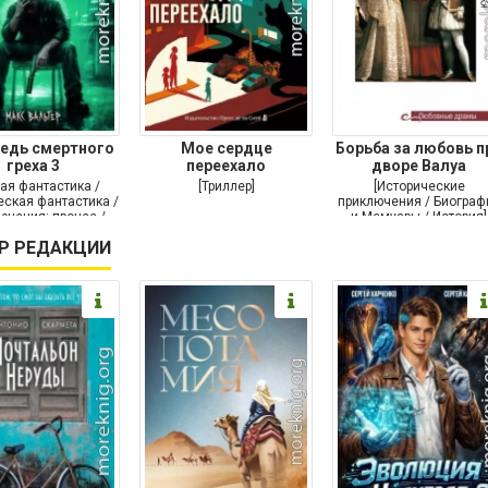
едь смертного
Мое сердце
Борьба за любовь п
греха 3
переехало
дворе Валуа
ая фантастика /
[Триллер]
[Исторические
ская фантастика /
приключения / Биограф
ючения: прочее /
и Мемуары / История]
Самиздат]
Р РЕДАКЦИИ