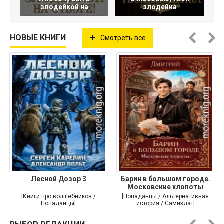
злодейкой на
злодейка
НОВЫЕ КНИГИ
Смотреть все
Лесной Дозор 3
Барин в большом городе.
Московские хлопоты
[Книги про волшебников /
[Попаданцы / Альтернативная
Попаданцы]
история / Самиздат]