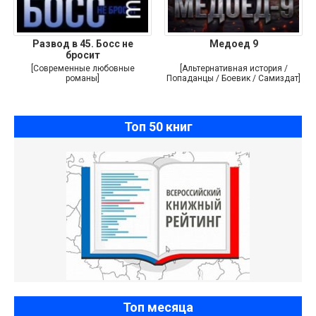
Развод в 45. Босс не
Медоед 9
бросит
[Современные любовные
[Альтернативная история /
романы]
Попаданцы / Боевик / Самиздат]
Топ 50 книг
Топ месяца