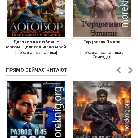
Договор на любовь с
Герцогиня Эмили
магом. Целительница моей
души
[Любовная фантастика]
[Любовная фантастика /
Самиздат]
ПРЯМО СЕЙЧАС ЧИТАЮТ