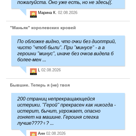
пожалуйста. Оно уже есть, но не здесь((.
Марина К.
02.08.2026
"Маньяк" королевских кровей
По обложке видно, что очки без диоптрий,
чисто "чтоб были". При "минусе" - а а
героини "минус", иначе без очков видела б
более-мен ...
L
02.08.2026
Бывшие. Теперь я (не) твоя
200 страниц непрекращающейся
истерики. "Герой" прекрасен как никогда -
истерит, бычит, угрожает, опасно
гоняет на машине. Героиня слегка
лучше????‍♀️? ...
Анн
02.08.2026