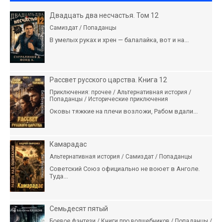
Двадцать два несчастья. Том 12
Самиздат / Попаданцы
В умелых руках и хрен — балалайка, вот и на...
Рассвет русского царства. Книга 12
Приключения: прочее / Альтернативная история /
Попаданцы / Исторические приключения
Оковы тяжкие на плечи возложи, Рабом вдали...
Камарадас
Альтернативная история / Самиздат / Попаданцы
Советский Союз официально не воюет в Анголе.
Туда...
Семьдесят пятый
Боевое фэнтези / Книги про волшебников / Попаданцы /