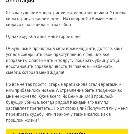
Аннотация:
Я была худшей императрицей, истинной злодейкой. Утопила
свою страну в крови и огне... Но генерал Яо Вемин меня
сверг, а я потащила его за собой.
Однако судьба дала мне второй шанс.
Очнувшись в прошлом, в свои восемнадцать, до того, как я
успела совершить свои преступления, я решила всё
исправить. Спасти мать и подругу, покарать убийцу отца,
восстановить справедливость. И главное – избежать
смерти, которая меня ждала!
Но всё не так просто: старые враги снова стали врагами, к
ним прибавились новые. А стремление быть злодейкой во
мне не исчезло. Хуже всего: Яо Веймин, мой прошлый-
будущий убийца, всегда рядом! Каждый его взгляд
заставляет трепетать... Но от страха ли? Получится ли у меня
переиграть судьбу, или я закончу также жалко, как в
прошлой жизни?