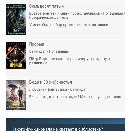
Семьдесят пятый
Боевое фэнтези / Книги про волшебников / Попаданцы /
Историческое фэнтези
У меня был выбор провести остаток жизни...
Прорыв
Самиздат / Попаданцы
Пётр Воронов наконец активирует родовую
реликвию...
Веда и 33 (не)счастья
Любовная фантастика / Самиздат
Вы знаете, кто такие веды? Мы - связующее звено...
Какого функционала не хватает в библиотеке?