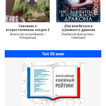
Сказание о
(Не) влюбиться в
второстепенном злодее 2
(с)нежного дракона
[Книги про волшебников /
[Любовная фантастика /
Попаданцы]
Самиздат]
Топ 50 книг