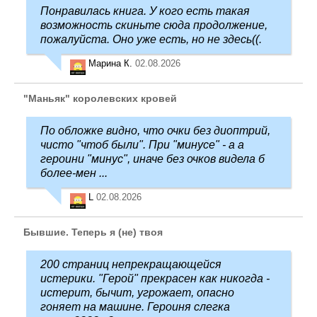
Понравилась книга. У кого есть такая
возможность скиньте сюда продолжение,
пожалуйста. Оно уже есть, но не здесь((.
Марина К.
02.08.2026
"Маньяк" королевских кровей
По обложке видно, что очки без диоптрий,
чисто "чтоб были". При "минусе" - а а
героини "минус", иначе без очков видела б
более-мен ...
L
02.08.2026
Бывшие. Теперь я (не) твоя
200 страниц непрекращающейся
истерики. "Герой" прекрасен как никогда -
истерит, бычит, угрожает, опасно
гоняет на машине. Героиня слегка