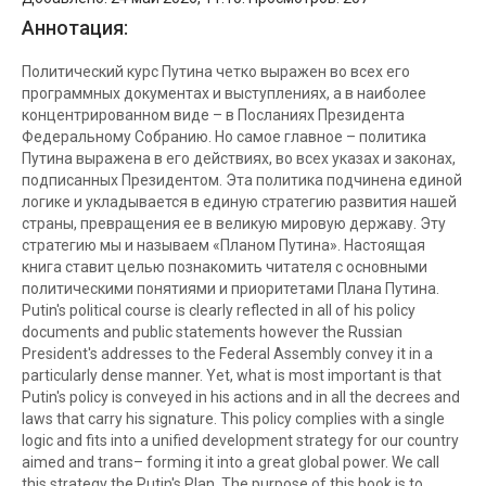
Аннотация:
Политический курс Путина четко выражен во всех его
программных документах и выступлениях, а в наиболее
концентрированном виде – в Посланиях Президента
Федеральному Собранию. Но самое главное – политика
Путина выражена в его действиях, во всех указах и законах,
подписанных Президентом. Эта политика подчинена единой
логике и укладывается в единую стратегию развития нашей
страны, превращения ее в великую мировую державу. Эту
стратегию мы и называем «Планом Путина». Настоящая
книга ставит целью познакомить читателя с основными
политическими понятиями и приоритетами Плана Путина.
Putin's political course is clearly reflected in all of his policy
documents and public statements however the Russian
President's addresses to the Federal Assembly convey it in a
particularly dense manner. Yet, what is most important is that
Putin's policy is conveyed in his actions and in all the decrees and
laws that carry his signature. This policy complies with a single
logic and fits into a unified development strategy for our country
aimed and trans– forming it into a great global power. We call
this strategy the Putin's Plan. The purpose of this book is to