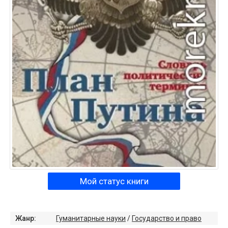
Мой статус книги
Жанр:
Гуманитарные науки
/
Государство и право