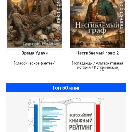
Время Удачи
Несгибаемый граф 2
[Классическое фэнтези]
[Попаданцы / Альтернативная
история / Исторические
приключения / Самиздат]
Топ 50 книг