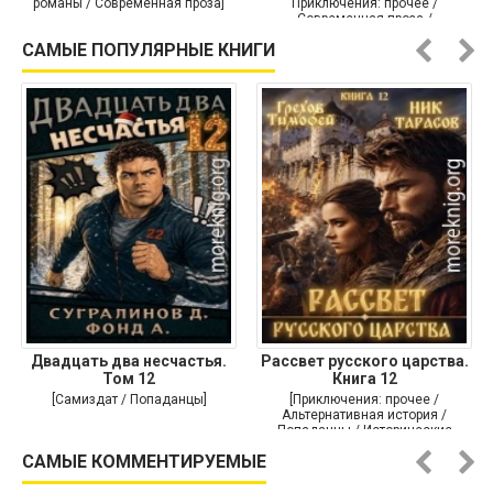
романы / Современная проза]
Приключения: прочее /
Современная проза /
Историческая проза]
САМЫЕ ПОПУЛЯРНЫЕ КНИГИ
Двадцать два несчастья.
Рассвет русского царства.
Том 12
Книга 12
[Самиздат / Попаданцы]
[Приключения: прочее /
Альтернативная история /
Попаданцы / Исторические
приключения]
САМЫЕ КОММЕНТИРУЕМЫЕ