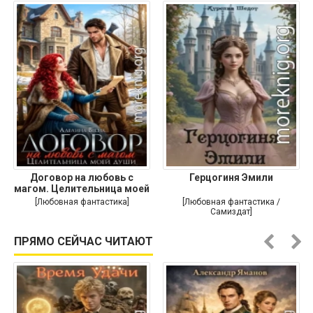
Договор на любовь с
Герцогиня Эмили
магом. Целительница моей
души
[Любовная фантастика]
[Любовная фантастика /
Самиздат]
ПРЯМО СЕЙЧАС ЧИТАЮТ