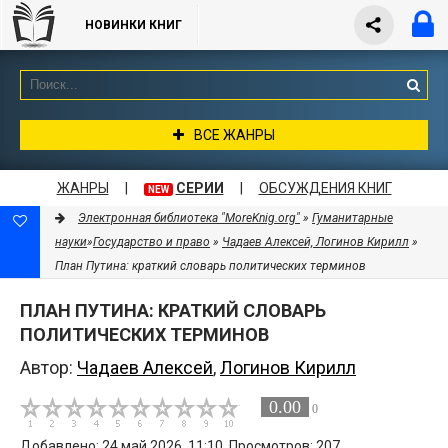
НОВИНКИ КНИГ
ВСЕ ЖАНРЫ
ЖАНРЫ
|
СЕРИИ
|
ОБСУЖДЕНИЯ КНИГ
NEW
Электронная библиотека "MoreKnig.org"
»
Гуманитарные
науки
»
Государство и право
»
Чадаев Алексей, Логинов Кирилл
»
План Путина: краткий словарь политических терминов
ПЛАН ПУТИНА: КРАТКИЙ СЛОВАРЬ
ПОЛИТИЧЕСКИХ ТЕРМИНОВ
Автор:
Чадаев Алексей
,
Логинов Кирилл
0.00
0
Добавлено: 24 май 2026, 11:10. Просмотров: 207