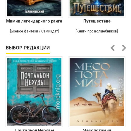
Мимик легендарного ранга
Путешествие
[Боевое фэнтези / Самиздат]
[Книги про волшебников]
ВЫБОР РЕДАКЦИИ
Почтальон Неруды
Месопотамия