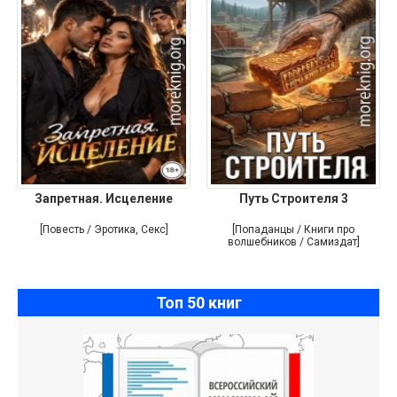
Запретная. Исцеление
Путь Строителя 3
[Повесть / Эротика, Секс]
[Попаданцы / Книги про
волшебников / Самиздат]
Топ 50 книг