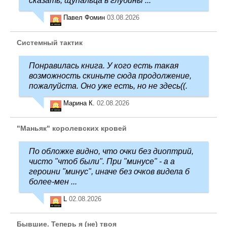
сказать, щупальца в глубины ...
Павел Фомин
03.08.2026
Системный тактик
Понравилась книга. У кого есть такая
возможность скиньте сюда продолжение,
пожалуйста. Оно уже есть, но не здесь((.
Марина К.
02.08.2026
"Маньяк" королевских кровей
По обложке видно, что очки без диоптрий,
чисто "чтоб были". При "минусе" - а а
героини "минус", иначе без очков видела б
более-мен ...
L
02.08.2026
Бывшие. Теперь я (не) твоя