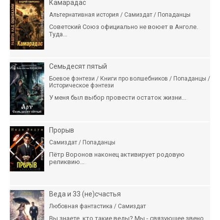
Камарадас
Альтернативная история / Самиздат / Попаданцы
Советский Союз официально не воюет в Анголе.
Туда...
Семьдесят пятый
Боевое фэнтези / Книги про волшебников / Попаданцы /
Историческое фэнтези
У меня был выбор провести остаток жизни...
Прорыв
Самиздат / Попаданцы
Пётр Воронов наконец активирует родовую
реликвию...
Веда и 33 (не)счастья
Любовная фантастика / Самиздат
Вы знаете, кто такие веды? Мы - связующее звено...