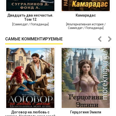
Двадцать два несчастья.
Камарадас
Том 12
[Самиздат / Попаданцы]
[Альтернативная история /
Самиздат / Попаданцы]
САМЫЕ КОММЕНТИРУЕМЫЕ
Договор на любовь с
Герцогиня Эмили