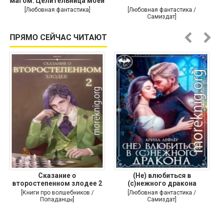
магом. Целительница моей
души
[Любовная фантастика]
[Любовная фантастика /
Самиздат]
ПРЯМО СЕЙЧАС ЧИТАЮТ
Сказание о
(Не) влюбиться в
второстепенном злодее 2
(с)нежного дракона
[Книги про волшебников /
[Любовная фантастика /
Попаданцы]
Самиздат]