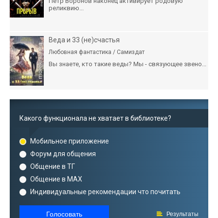
Пётр Воронов наконец активирует родовую
реликвию...
Веда и 33 (не)счастья
Любовная фантастика / Самиздат
Вы знаете, кто такие веды? Мы - связующее звено...
Какого функционала не хватает в библиотеке?
Мобильное приложение
Форум для общения
Общение в ТГ
Общение в MAX
Индивидуальные рекомендации что почитать
Голосовать
Результаты