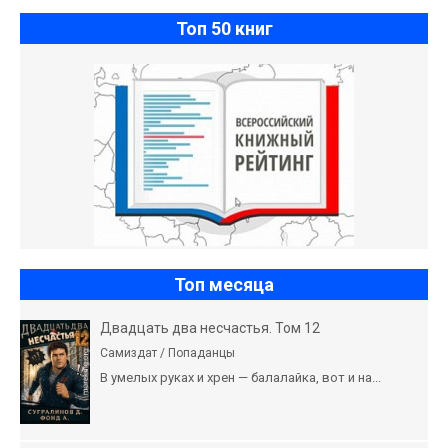
Топ 50 книг
Топ месяца
Двадцать два несчастья. Том 12
Самиздат / Попаданцы
В умелых руках и хрен — балалайка, вот и на...