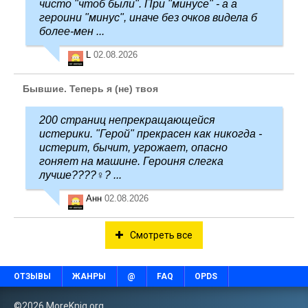
чисто "чтоб были". При "минусе" - а а
героини "минус", иначе без очков видела б
более-мен ...
L
02.08.2026
Бывшие. Теперь я (не) твоя
200 страниц непрекращающейся
истерики. "Герой" прекрасен как никогда -
истерит, бычит, угрожает, опасно
гоняет на машине. Героиня слегка
лучше????‍♀️? ...
Анн
02.08.2026
Смотреть все
ОТЗЫВЫ
ЖАНРЫ
@
FAQ
OPDS
©2026 MoreKnig.org