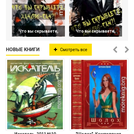
Что вы скрываете,
Что вы скрываете,
НОВЫЕ КНИГИ
Смотреть все
Искатель, 2011 №10
"Шолох". Компиляция.