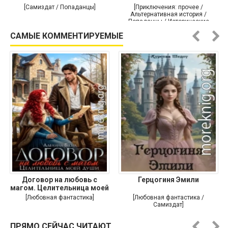
[Самиздат / Попаданцы]
[Приключения: прочее /
Альтернативная история /
Попаданцы / Исторические
приключения]
САМЫЕ КОММЕНТИРУЕМЫЕ
Договор на любовь с
Герцогиня Эмили
магом. Целительница моей
души
[Любовная фантастика]
[Любовная фантастика /
Самиздат]
ПРЯМО СЕЙЧАС ЧИТАЮТ