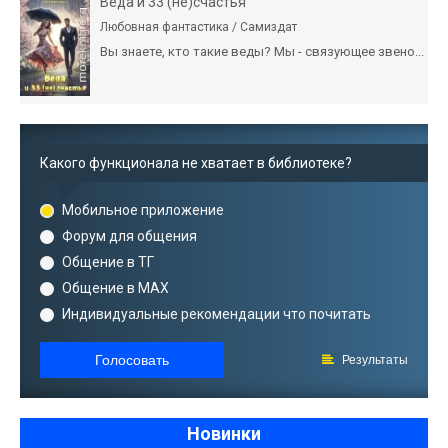
Веда и 33 (не)счастья
Любовная фантастика / Самиздат
Вы знаете, кто такие веды? Мы - связующее звено...
Какого функционала не хватает в библиотеке?
Мобильное приложение
Форум для общения
Общение в ТГ
Общение в MAX
Индивидуальные рекомендации что почитать
Голосовать
Результаты
Новинки