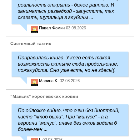
реальность открыть - более раннюю. И
заниматься разведкой - запустить, так
сказать, щупальца в глубины ...
Павел Фомин
03.08.2026
Системный тактик
Понравилась книга. У кого есть такая
возможность скиньте сюда продолжение,
пожалуйста. Оно уже есть, но не здесь((.
Марина К.
02.08.2026
"Маньяк" королевских кровей
По обложке видно, что очки без диоптрий,
чисто "чтоб были". При "минусе" - а а
героини "минус", иначе без очков видела б
более-мен ...
L
02.08.2026