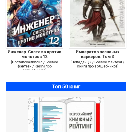
Инженер. Система против
Император песчаных
монстров 12
карьеров. Том 3
[Постапокалипсис / Боевое
[Попаданцы / Боевое фэнтези /
фэнтези / Книги про
Книги про волшебников]
волшебников]
Топ 50 книг