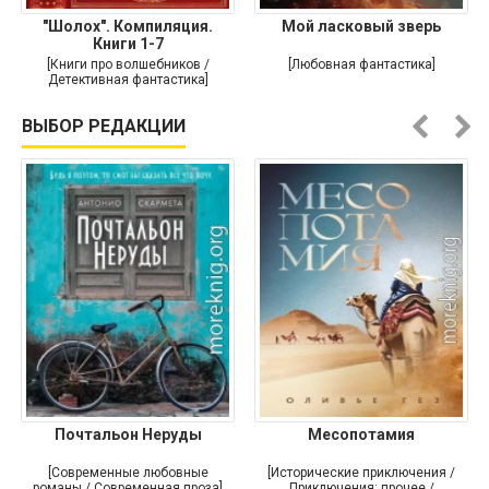
"Шолох". Компиляция.
Мой ласковый зверь
Книги 1-7
[Книги про волшебников /
[Любовная фантастика]
Детективная фантастика]
ВЫБОР РЕДАКЦИИ
Почтальон Неруды
Месопотамия
[Современные любовные
[Исторические приключения /
романы / Современная проза]
Приключения: прочее /