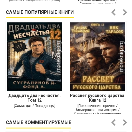
Современная проза /
Историческая проза]
САМЫЕ ПОПУЛЯРНЫЕ КНИГИ
Двадцать два несчастья.
Рассвет русского царства.
Том 12
Книга 12
[Самиздат / Попаданцы]
[Приключения: прочее /
Альтернативная история /
Попаданцы / Исторические
приключения]
САМЫЕ КОММЕНТИРУЕМЫЕ