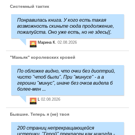
Системный тактик
Понравилась книга. У кого есть такая
возможность скиньте сюда продолжение,
пожалуйста. Оно уже есть, но не здесь((.
Марина К.
02.08.2026
"Маньяк" королевских кровей
По обложке видно, что очки без диоптрий,
чисто "чтоб были". При "минусе" - а а
героини "минус", иначе без очков видела б
более-мен ...
L
02.08.2026
Бывшие. Теперь я (не) твоя
200 страниц непрекращающейся
истерики. "Герой" прекрасен как никогда -