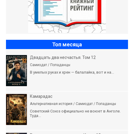
Топ месяца
Двадцать два несчастья. Том 12
Самиздат / Попаданцы
В умелых руках и хрен — балалайка, вот и на...
Камарадас
Альтернативная история / Самиздат / Попаданцы
Советский Союз официально не воюет в Анголе.
Туда...