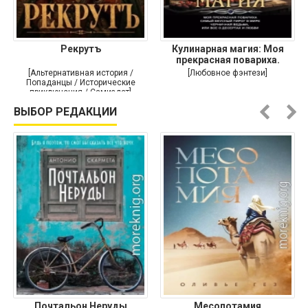
Рекрутъ
Кулинарная магия: Моя
прекрасная повариха.
Самый
[Альтернативная история /
[Любовное фэнтези]
Попаданцы / Исторические
приключения / Самиздат]
ВЫБОР РЕДАКЦИИ
Почтальон Неруды
Месопотамия