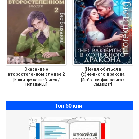
Сказание о
(Не) влюбиться в
второстепенном злодее 2
(с)нежного дракона
[Книги про волшебников /
[Любовная фантастика /
Попаданцы]
Самиздат]
Топ 50 книг