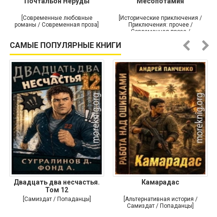
Почтальон Неруды
Месопотамия
[Современные любовные
[Исторические приключения /
романы / Современная проза]
Приключения: прочее /
Современная проза /
Историческая проза]
САМЫЕ ПОПУЛЯРНЫЕ КНИГИ
Двадцать два несчастья.
Камарадас
Том 12
[Самиздат / Попаданцы]
[Альтернативная история /
Самиздат / Попаданцы]