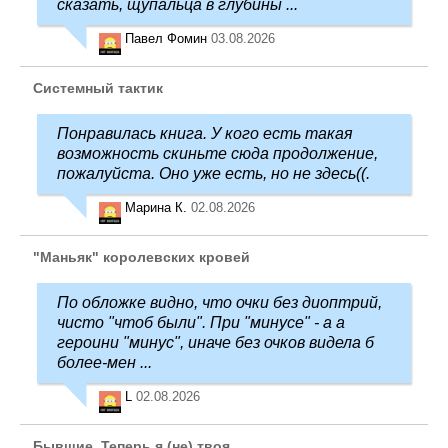
сказать, щупальца в глубины ...
Павел Фомин
03.08.2026
Системный тактик
Понравилась книга. У кого есть такая
возможность скиньте сюда продолжение,
пожалуйста. Оно уже есть, но не здесь((.
Марина К.
02.08.2026
"Маньяк" королевских кровей
По обложке видно, что очки без диоптрий,
чисто "чтоб были". При "минусе" - а а
героини "минус", иначе без очков видела б
более-мен ...
L
02.08.2026
Бывшие. Теперь я (не) твоя