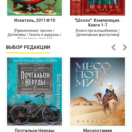
Искатель, 2011 №10
"Шолох". Компиляция.
Книги 1-7
[Приключения: прочее /
[Книги про волшебников /
Детективы / Газеты и журналы /
Детективная фантастика]
Фантастика: прочее]
ВЫБОР РЕДАКЦИИ
Почтальон Неруды
Месопотамия