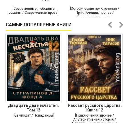
[Современные любовные
[Исторические приключения /
романы / Современная проза]
Приключения: прочее /
Современная проза /
Историческая проза]
САМЫЕ ПОПУЛЯРНЫЕ КНИГИ
Двадцать два несчастья.
Рассвет русского царства.
Том 12
Книга 12
[Самиздат / Попаданцы]
[Приключения: прочее /
Альтернативная история /
Попаданцы / Исторические
приключения]