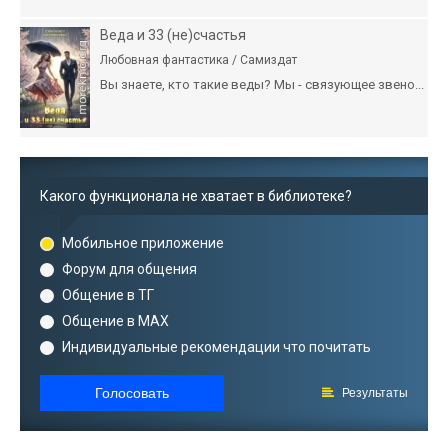
Веда и 33 (не)счастья
Любовная фантастика / Самиздат
Вы знаете, кто такие веды? Мы - связующее звено...
Какого функционала не хватает в библиотеке?
Мобильное приложение
Форум для общения
Общение в ТГ
Общение в MAX
Индивидуальные рекомендации что почитать
Голосовать
Результаты