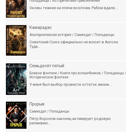
Попаданцы / Исторические приключения
Оковы тяжкие на плечи возложи, Рабом вдали...
Камарадас
Альтернативная история / Самиздат / Попаданцы
Советский Союз официально не воюет в Анголе.
Туда...
Семьдесят пятый
Боевое фэнтези / Книги про волшебников / Попаданцы /
Историческое фэнтези
У меня был выбор провести остаток жизни...
Прорыв
Самиздат / Попаданцы
Пётр Воронов наконец активирует родовую
реликвию...