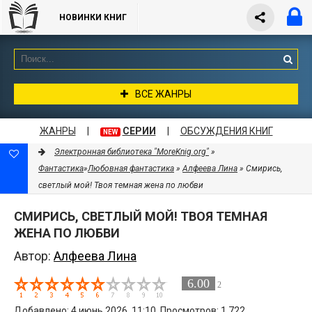
НОВИНКИ КНИГ
ВСЕ ЖАНРЫ
ЖАНРЫ
|
СЕРИИ
|
ОБСУЖДЕНИЯ КНИГ
NEW
Электронная библиотека "MoreKnig.org"
»
Фантастика
»
Любовная фантастика
»
Алфеева Лина
» Смирись,
светлый мой! Твоя темная жена по любви
СМИРИСЬ, СВЕТЛЫЙ МОЙ! ТВОЯ ТЕМНАЯ
ЖЕНА ПО ЛЮБВИ
Автор:
Алфеева Лина
6.00
2
Добавлено: 4 июнь 2026, 11:10. Просмотров: 1 722