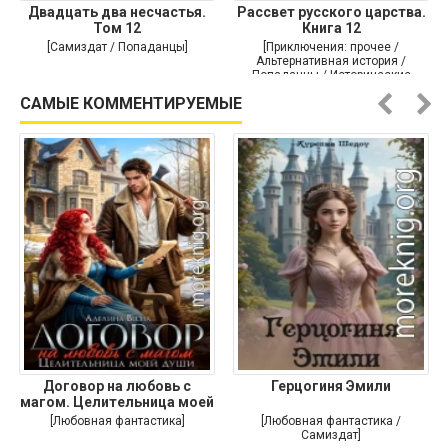
Двадцать два несчастья.
Рассвет русского царства.
Том 12
Книга 12
[Самиздат / Попаданцы]
[Приключения: прочее /
Альтернативная история /
Попаданцы / Исторические
приключения]
САМЫЕ КОММЕНТИРУЕМЫЕ
Договор на любовь с
Герцогиня Эмили
магом. Целительница моей
души
[Любовная фантастика]
[Любовная фантастика /
Самиздат]