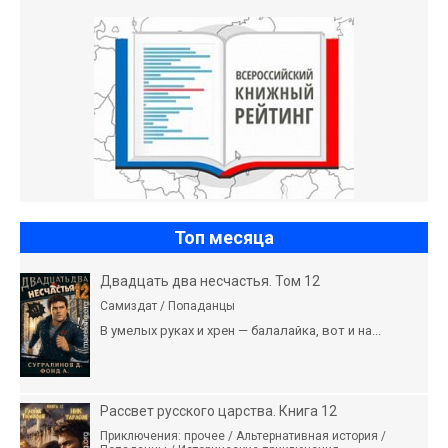
Топ месяца
Двадцать два несчастья. Том 12
Самиздат / Попаданцы
В умелых руках и хрен — балалайка, вот и на...
Рассвет русского царства. Книга 12
Приключения: прочее / Альтернативная история /