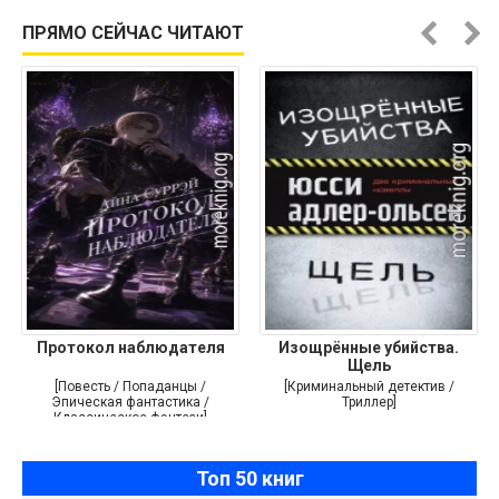
ПРЯМО СЕЙЧАС ЧИТАЮТ
Протокол наблюдателя
Изощрённые убийства.
Щель
[Повесть / Попаданцы /
[Криминальный детектив /
Эпическая фантастика /
Триллер]
Классическое фэнтези]
Топ 50 книг