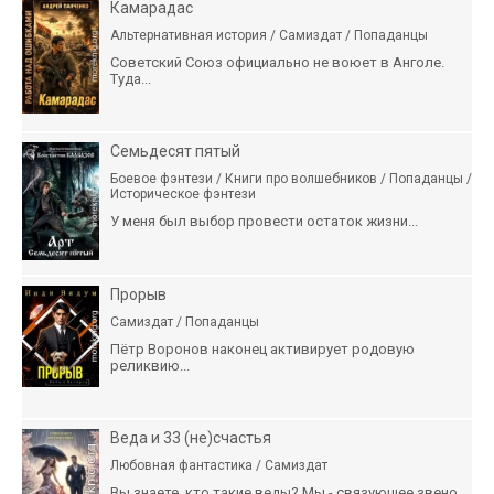
Камарадас
Альтернативная история / Самиздат / Попаданцы
Советский Союз официально не воюет в Анголе.
Туда...
Семьдесят пятый
Боевое фэнтези / Книги про волшебников / Попаданцы /
Историческое фэнтези
У меня был выбор провести остаток жизни...
Прорыв
Самиздат / Попаданцы
Пётр Воронов наконец активирует родовую
реликвию...
Веда и 33 (не)счастья
Любовная фантастика / Самиздат
Вы знаете, кто такие веды? Мы - связующее звено...