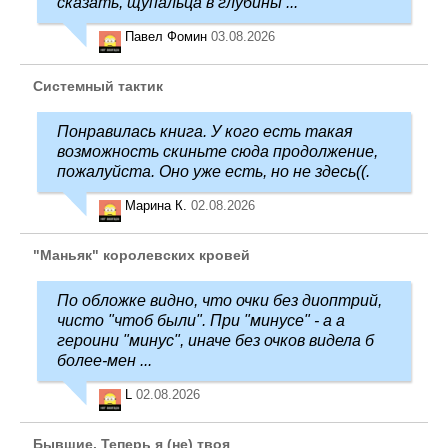
сказать, щупальца в глубины ...
Павел Фомин
03.08.2026
Системный тактик
Понравилась книга. У кого есть такая
возможность скиньте сюда продолжение,
пожалуйста. Оно уже есть, но не здесь((.
Марина К.
02.08.2026
"Маньяк" королевских кровей
По обложке видно, что очки без диоптрий,
чисто "чтоб были". При "минусе" - а а
героини "минус", иначе без очков видела б
более-мен ...
L
02.08.2026
Бывшие. Теперь я (не) твоя