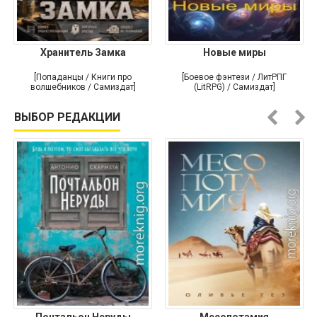
Хранитель Замка
Новые миры
[Попаданцы / Книги про
[Боевое фэнтези / ЛитРПГ
волшебников / Самиздат]
(LitRPG) / Самиздат]
ВЫБОР РЕДАКЦИИ
Почтальон Неруды
Месопотамия