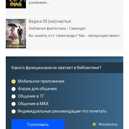
реликвию...
Веда и 33 (не)счастья
Любовная фантастика / Самиздат
Вы знаете, кто такие веды? Мы - связующее звено...
Какого функционала не хватает в библиотеке?
Мобильное приложение
Форум для общения
Общение в ТГ
Общение в MAX
Индивидуальные рекомендации что почитать
Голосовать
Результаты