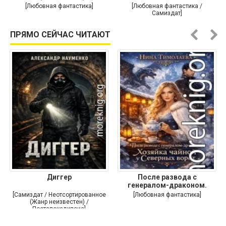
души
[Любовная фантастика]
[Любовная фантастика /
Самиздат]
ПРЯМО СЕЙЧАС ЧИТАЮТ
Диггер
После развода с
генералом-драконом.
Хозяйка
[Самиздат / Неотсортированное
[Любовная фантастика]
(Жанр неизвестен) /
Постапокалипсис]