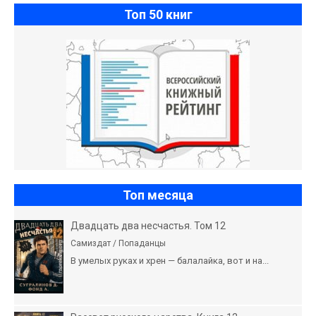
Топ 50 книг
Топ месяца
Двадцать два несчастья. Том 12
Самиздат / Попаданцы
В умелых руках и хрен — балалайка, вот и на...