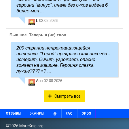
героини "минус", иначе без очков видела б
более-мен ...
L
02.08.2026
Бывшие. Теперь я (не) твоя
200 страниц непрекращающейся
истерики. "Герой" прекрасен как никогда -
истерит, бычит, угрожает, опасно
гоняет на машине. Героиня слегка
лучше????‍♀️? ...
Анн
02.08.2026
Смотреть все
ОТЗЫВЫ
ЖАНРЫ
@
FAQ
OPDS
©2026 MoreKnig.org