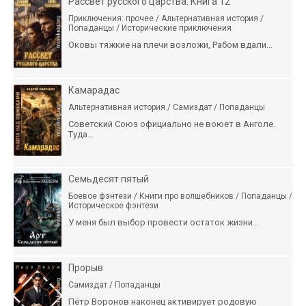
Рассвет русского царства. Книга 12
Приключения: прочее / Альтернативная история /
Попаданцы / Исторические приключения
Оковы тяжкие на плечи возложи, Рабом вдали...
Камарадас
Альтернативная история / Самиздат / Попаданцы
Советский Союз официально не воюет в Анголе.
Туда...
Семьдесят пятый
Боевое фэнтези / Книги про волшебников / Попаданцы /
Историческое фэнтези
У меня был выбор провести остаток жизни...
Прорыв
Самиздат / Попаданцы
Пётр Воронов наконец активирует родовую