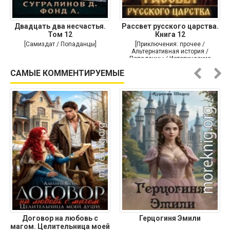
Двадцать два несчастья.
Рассвет русского царства.
Том 12
Книга 12
[Самиздат / Попаданцы]
[Приключения: прочее /
Альтернативная история /
Попаданцы / Исторические
приключения]
САМЫЕ КОММЕНТИРУЕМЫЕ
Договор на любовь с
Герцогиня Эмили
магом. Целительница моей