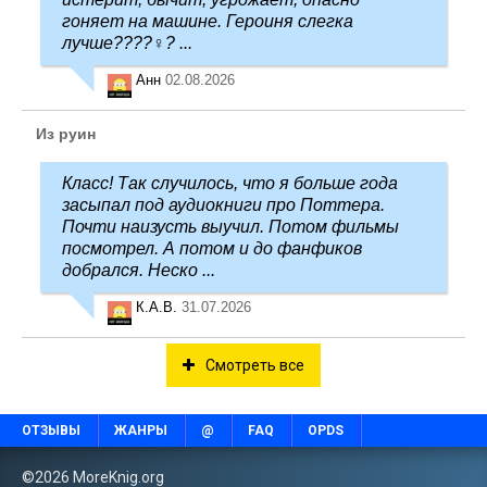
гоняет на машине. Героиня слегка
лучше????‍♀️? ...
Анн
02.08.2026
Из руин
Класс! Так случилось, что я больше года
засыпал под аудиокниги про Поттера.
Почти наизусть выучил. Потом фильмы
посмотрел. А потом и до фанфиков
добрался. Неско ...
К.А.В.
31.07.2026
Смотреть все
ОТЗЫВЫ
ЖАНРЫ
@
FAQ
OPDS
©2026 MoreKnig.org