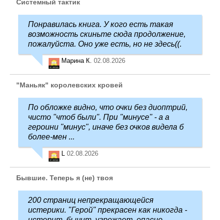
Системный тактик
Понравилась книга. У кого есть такая
возможность скиньте сюда продолжение,
пожалуйста. Оно уже есть, но не здесь((.
Марина К.
02.08.2026
"Маньяк" королевских кровей
По обложке видно, что очки без диоптрий,
чисто "чтоб были". При "минусе" - а а
героини "минус", иначе без очков видела б
более-мен ...
L
02.08.2026
Бывшие. Теперь я (не) твоя
200 страниц непрекращающейся
истерики. "Герой" прекрасен как никогда -
истерит, бычит, угрожает, опасно