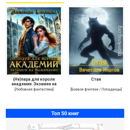
(Не)пара для короля
Стая
академии. Экзамен на
выживание
[Любовная фантастика]
[Боевое фэнтези / Попаданцы]
Топ 50 книг