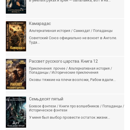
В умелых руках и хрен — балалайка, вот и на...
Камарадас
Альтернативная история / Самиздат / Попаданцы
Советский Союз официально не воюет в Анголе.
Туда...
Рассвет русского царства. Книга 12
Приключения: прочее / Альтернативная история /
Попаданцы / Исторические приключения
Оковы тяжкие на плечи возложи, Рабом вдали...
Семьдесят пятый
Боевое фэнтези / Книги про волшебников / Попаданцы /
Историческое фэнтези
У меня был выбор провести остаток жизни...