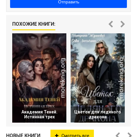
Отправить
А
ПОХОЖИЕ КНИГИ:
Академия Теней.
Цветок для ледяного
Истинная трех
дракона
НОВЫЕ КНИГИ
Смотреть все