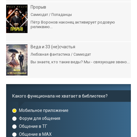
Прорыв
Самиздат / Попаданцы
Пётр Воронов наконец активирует родовую
реликвию...
Веда и 33 (не)счастья
Любовная фантастика / Самиздат
Вы знаете, кто такие веды? Мы - связующее звено...
Какого функционала не хватает в библиотеке?
Мобильное приложение
Форум для общения
Общение в ТГ
Общение в MAX