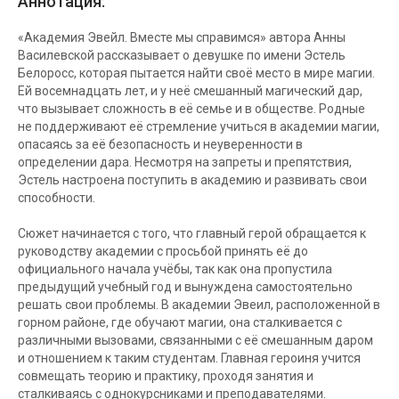
Аннотация:
«Академия Эвейл. Вместе мы справимся» автора Анны
Василевской рассказывает о девушке по имени Эстель
Белоросс, которая пытается найти своё место в мире магии.
Ей восемнадцать лет, и у неё смешанный магический дар,
что вызывает сложность в её семье и в обществе. Родные
не поддерживают её стремление учиться в академии магии,
опасаясь за её безопасность и неуверенности в
определении дара. Несмотря на запреты и препятствия,
Эстель настроена поступить в академию и развивать свои
способности.
Сюжет начинается с того, что главный герой обращается к
руководству академии с просьбой принять её до
официального начала учёбы, так как она пропустила
предыдущий учебный год и вынуждена самостоятельно
решать свои проблемы. В академии Эвеил, расположенной в
горном районе, где обучают магии, она сталкивается с
различными вызовами, связанными с её смешанным даром
и отношением к таким студентам. Главная героиня учится
совмещать теорию и практику, проходя занятия и
сталкиваясь с однокурсниками и преподавателями.