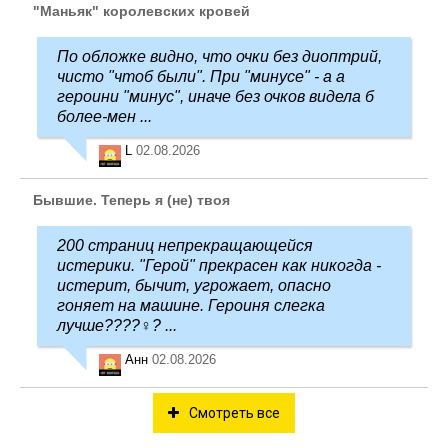
"Маньяк" королевских кровей
По обложке видно, что очки без диоптрий,
чисто "чтоб были". При "минусе" - а а
героини "минус", иначе без очков видела б
более-мен ...
L
02.08.2026
Бывшие. Теперь я (не) твоя
200 страниц непрекращающейся
истерики. "Герой" прекрасен как никогда -
истерит, бычит, угрожает, опасно
гоняет на машине. Героиня слегка
лучше????‍♀️? ...
Анн
02.08.2026
Смотреть все