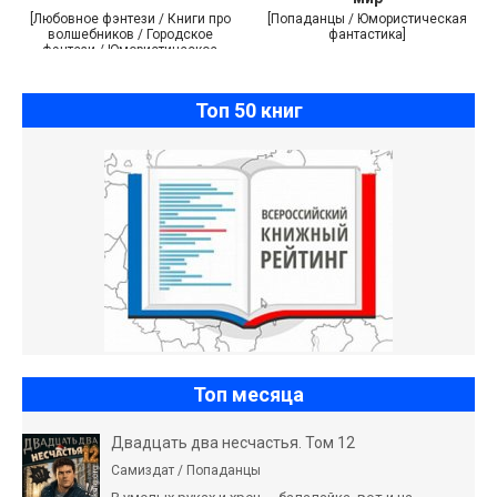
[Любовное фэнтези / Книги про
[Попаданцы / Юмористическая
волшебников / Городское
фантастика]
фэнтези / Юмористическое
фэнтези]
Топ 50 книг
Топ месяца
Двадцать два несчастья. Том 12
Самиздат / Попаданцы