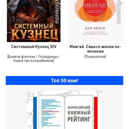
Системный Кузнец XIV
Икигай. Смысл жизни по-
японски
[Боевое фэнтези / Попаданцы /
[Психология]
Книги про волшебников]
Топ 50 книг