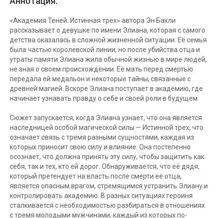
Аннотация:
«Академия Теней. Истинная трех» автора Эн Бакли
рассказывает о девушке по имени Элиана, которая с самого
детства оказалась в сложной жизненной ситуации. Её семья
была частью королевской линии, но после убийства отца и
утраты памяти Элиана жила обычной жизнью в мире людей,
не зная о своем происхождении. Её мать перед смертью
передала ей медальон и некоторые тайны, связанные с
древней магией. Вскоре Элиана поступает в академию, где
начинает узнавать правду о себе и своей роли в будущем.
Сюжет запускается, когда Элиана узнает, что она является
наследницей особой магической силы — Истинной трех, что
означает связь с тремя разными сущностями, каждая из
которых приносит свою силу и влияние. Она постепенно
осознает, что должна принять эту силу, чтобы защитить как
себя, так и тех, кто ей дорог. Обнаруживается, что её дядя,
который претендует на власть после смерти её отца,
является опасным врагом, стремящимся устранить Элиану и
контролировать академию. В разных ситуациях героиня
сталкивается с необходимостью разбираться в отношениях
с тремя молодыми мужчинами, каждый из которых по-