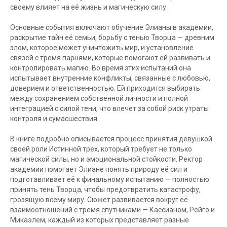
своему влияет на её жизнь и магическую силу.
Основные события включают обучение Элианы в академии,
раскрытие тайн её семьи, борьбу с тенью Творца — древним
злом, которое может уничтожить мир, и установление
связей с тремя парнями, которые помогают ей развивать и
контролировать магию. Во время этих испытаний она
испытывает внутренние конфликты, связанные с любовью,
доверием и ответственностью. Ей приходится выбирать
между сохранением собственной личности и полной
интеграцией с силой тени, что влечет за собой риск утраты
контроля и сумасшествия.
В книге подробно описывается процесс принятия девушкой
своей роли Истинной трех, который требует не только
магической силы, но и эмоциональной стойкости. Ректор
академии помогает Элиане понять природу её сил и
подготавливает её к финальному испытанию — полностью
принять тень Творца, чтобы предотвратить катастрофу,
грозящую всему миру. Сюжет развивается вокруг её
взаимоотношений с тремя спутниками — Кассианом, Рейго и
Микаэлем, каждый из которых представляет разные