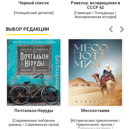
Черный список
Ревизор: возвращение в
СССР 62
[Полицейский детектив]
[Самиздат / Попаданцы /
Альтернативная история]
ВЫБОР РЕДАКЦИИ
Почтальон Неруды
Месопотамия
[Современные любовные
[Исторические приключения /
романы / Современная проза]
Приключения: прочее /
Современная проза /