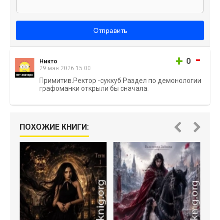
Отправить
-
+
0
Никто
29 мая 2026 15:00
Примитив.Ректор -суккуб.Раздел по демонологии
графоманки открыли бы сначала.
ПОХОЖИЕ КНИГИ:
П