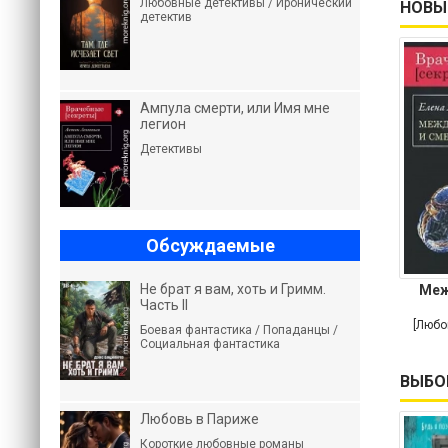
Любовные детективы / Иронический
НОВЫ
детектив
Ампула смерти, или Имя мне
легион
Детективы
Обсуждаемые
Не брат я вам, хоть и Гримм.
Меж
Часть II
[Любо
Боевая фантастика / Попаданцы /
Социальная фантастика
ВЫБО
Любовь в Париже
Короткие любовные романы