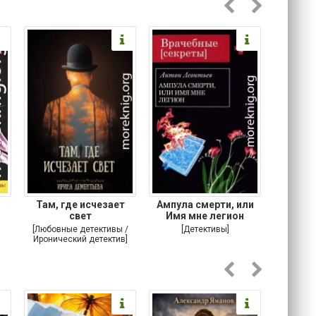
Там, где исчезает
Ампула смерти, или
Ставка
свет
Имя мне легион
[Любовные детективы /
[Детективы]
[Кримина
Иронический детектив]