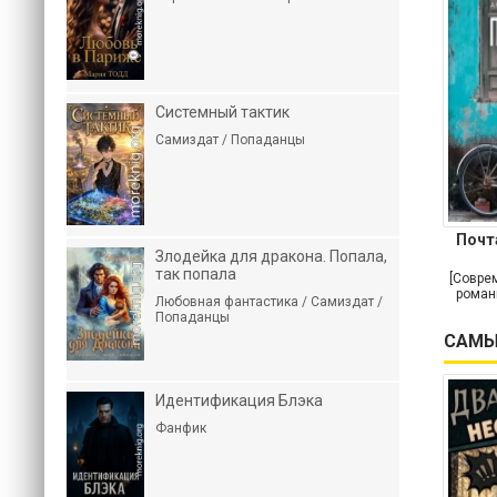
Системный тактик
Самиздат / Попаданцы
Почт
Злодейка для дракона. Попала,
так попала
[Совре
роман
Любовная фантастика / Самиздат /
Попаданцы
САМЫ
Идентификация Блэка
Фанфик