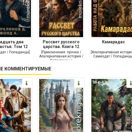
адцать два
Рассвет русского
Камарадас
астья. Том 12
царства. Книга 12
дат / Попаданцы]
[Приключения: прочее /
[Альтернативная истори
Альтернативная история /
Самиздат / Попаданцы
Попаданцы /
Исторические
Е КОММЕНТИРУЕМЫЕ
приключения]