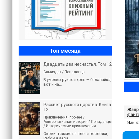
Топ месяца
Двадцать два несчастья. Том 12
Самиздат / Попаданцы
В умелых руках и хрен — балалайка,
вот и на...
Рассвет русского царства. Книга
12
Жанр
фант
Приключения: прочее /
Альтернативная история / Попаданцы
Язык
/ Исторические приключения
Оковы тяжкие на плечи возложи,
Рабом вдали...