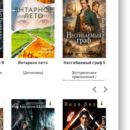
 8
Янтарное лето
Несгибаемый граф 5
Зав
Кровн
ое
[Детективы]
[Исторические
[Любовн
приключения /
Альтернативная история /
Попаданцы / Самиздат]