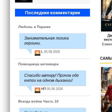
Последние комментарии
Любовь в Париже
Дв
Занимательная логика
несч
героини.
[Самиз
L
05.08.2026
САМЫ
Помощница антиквара
Спасибо автору! Прочла обе
кнтги на одном дыхании!
НП
05.08.2026
Всегда война Часть 10