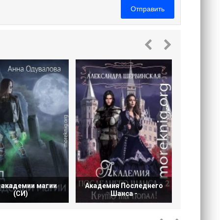
Отправить
Академи
Ш
 академии магии
Академия Последнего
(СИ)
Шанса -