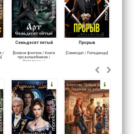
Семьдесят пятый
Прорыв
Веда и 
я /
[Боевое фэнтези / Книги
[Самиздат / Попаданцы]
[Любовн
]
про волшебников /
С
Попаданцы /
Историческое фэнтези]