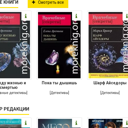
Е КНИГИ
Смотреть все
ду жизнью и
Пока ты дышишь
Шарф Айседоры
смертью
вные детективы]
[Детективы]
[Детективы]
Р РЕДАКЦИИ