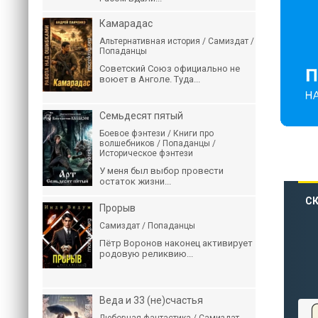
Камарадас
Альтернативная история / Самиздат /
Попаданцы
Советский Союз официально не
воюет в Анголе. Туда...
Семьдесят пятый
Боевое фэнтези / Книги про
волшебников / Попаданцы /
Историческое фэнтези
У меня был выбор провести
остаток жизни...
СК
Прорыв
Самиздат / Попаданцы
Пётр Воронов наконец активирует
родовую реликвию...
Веда и 33 (не)счастья