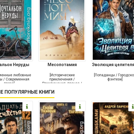
альон Неруды
Месопотамия
Эволюция целителя
менные любовные
[Исторические
[Попаданцы / Городск
ы / Современная
приключения /
фэнтези]
проза]
Приключения: прочее /
Современная проза /
Е ПОПУЛЯРНЫЕ КНИГИ
Историческая проза]