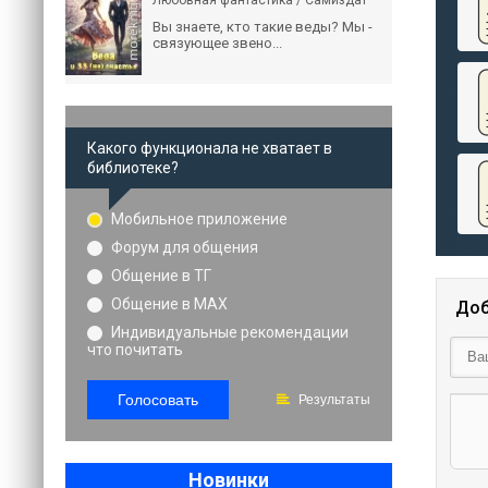
Любовная фантастика / Самиздат
Вы знаете, кто такие веды? Мы -
связующее звено...
Какого функционала не хватает в
библиотеке?
Мобильное приложение
Форум для общения
Общение в ТГ
Общение в MAX
Доб
Индивидуальные рекомендации
что почитать
Голосовать
Результаты
Новинки