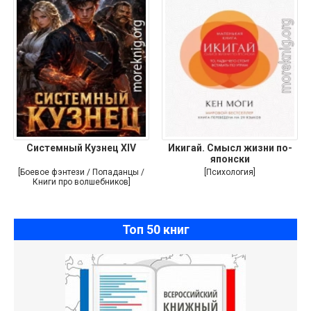
Системный Кузнец XIV
Икигай. Смысл жизни по-
японски
[Боевое фэнтези / Попаданцы /
[Психология]
Книги про волшебников]
Топ 50 книг