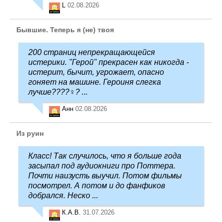
L
02.08.2026
Бывшие. Теперь я (не) твоя
200 страниц непрекращающейся
истерики. "Герой" прекрасен как никогда -
истерит, бычит, угрожает, опасно
гоняет на машине. Героиня слегка
лучше????‍♀️? ...
Анн
02.08.2026
Из руин
Класс! Так случилось, что я больше года
засыпал под аудиокниги про Поттера.
Почти наизусть выучил. Потом фильмы
посмотрел. А потом и до фанфиков
добрался. Неско ...
К.А.В.
31.07.2026