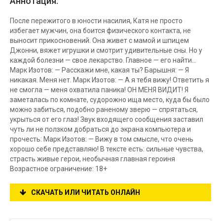
Аннотация:
После пережитого в юности насилия, Катя не просто
избегает мужчин, она боится физического контакта, не
выносит прикосновений. Она живет с мамой и шпицем
Джонни, вяжет игрушки и смотрит удивительные сны. Но у
каждой болезни — свое лекарство. Главное — его найти…
Марк Изотов: — Расскажи мне, какая ты? Барышня: — Я
никакая. Меня нет. Марк Изотов: — А я тебя вижу! Ответить я
не смогла — меня охватила паника! ОН МЕНЯ ВИДИТ! Я
заметалась по комнате, судорожно ища место, куда бы было
можно забиться, подобно раненому зверю — спрятаться,
укрыться от его глаз! Звук входящего сообщения заставил
чуть ли не ползком добраться до экрана компьютера и
прочесть: Марк Изотов: — Вижу в том смысле, что очень
хорошо себе представляю! В тексте есть: сильные чувства,
страсть живые герои, необычная главная героиня
Возрастное ограничение: 18+
СКАЧАТЬ ИЛИ ЧИТАТЬ ОНЛАЙН