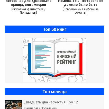
Ветеринар для драконьего
Измена. Ужин которого не
принца, или империи
должно было быть
[Любовная фантастика /
[Современные любовные
Попаданцы]
романы]
Топ 50 книг
Топ месяца
Двадцать два несчастья. Том 12
Самиздат / Попаданцы