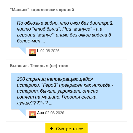
"Маньяк" королевских кровей
По обложке видно, что очки без диоптрий,
чисто "чтоб были". При "минусе" - а а
героини "минус", иначе без очков видела б
более-мен ...
L
02.08.2026
Бывшие. Теперь я (не) твоя
200 страниц непрекращающейся
истерики. "Герой" прекрасен как никогда -
истерит, бычит, угрожает, опасно
гоняет на машине. Героиня слегка
лучше????‍♀️? ...
Анн
02.08.2026
Смотреть все