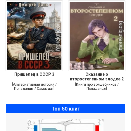
Пришелец в СССР 3
Сказание о
второстепенном злодее 2
[Альтернативная история /
[Книги про волшебников /
Попаданцы / Самиздат]
Попаданцы]
Топ 50 книг