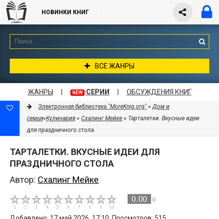
НОВИНКИ КНИГ
ВСЕ ЖАНРЫ
ЖАНРЫ
|
СЕРИИ
|
ОБСУЖДЕНИЯ КНИГ
NEW
Электронная библиотека "MoreKnig.org"
»
Дом и
семья
»
Кулинария
»
Схалинг Мейке
» Тарталетки. Вкусные идеи
для праздничного стола
ТАРТАЛЕТКИ. ВКУСНЫЕ ИДЕИ ДЛЯ
ПРАЗДНИЧНОГО СТОЛА
Автор:
Схалинг Мейке
0.00
0
Добавлено: 17 май 2026, 17:10. Просмотров: 515