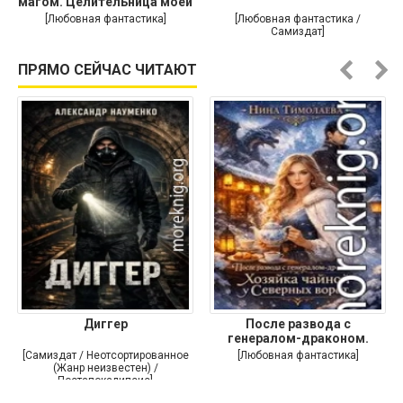
магом. Целительница моей
души
[Любовная фантастика]
[Любовная фантастика /
Самиздат]
ПРЯМО СЕЙЧАС ЧИТАЮТ
Диггер
После развода с
генералом-драконом.
Хозяйка
[Самиздат / Неотсортированное
[Любовная фантастика]
(Жанр неизвестен) /
Постапокалипсис]