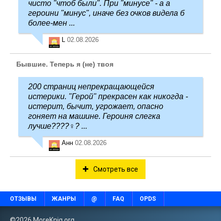
чисто "чтоб были". При "минусе" - а а
героини "минус", иначе без очков видела б
более-мен ...
L
02.08.2026
Бывшие. Теперь я (не) твоя
200 страниц непрекращающейся
истерики. "Герой" прекрасен как никогда -
истерит, бычит, угрожает, опасно
гоняет на машине. Героиня слегка
лучше????‍♀️? ...
Анн
02.08.2026
Смотреть все
ОТЗЫВЫ
ЖАНРЫ
@
FAQ
OPDS
©2026 MoreKnig.org