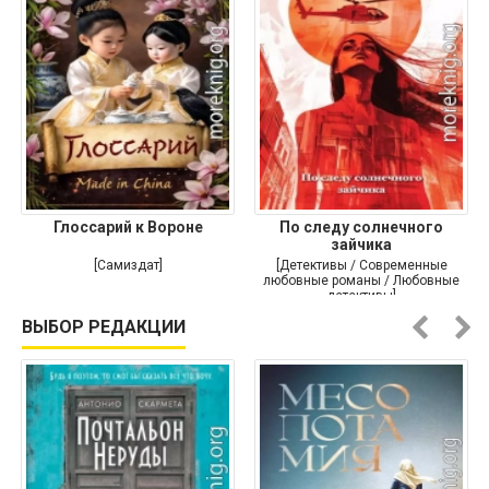
Глоссарий к Вороне
По следу солнечного
зайчика
[Самиздат]
[Детективы / Современные
любовные романы / Любовные
детективы]
ВЫБОР РЕДАКЦИИ