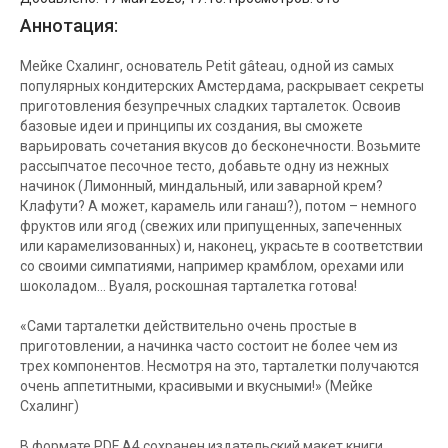
Аннотация:
Мейке Схалинг, основатель Petit gâteau, одной из самых
популярных кондитерских Амстердама, раскрывает секреты
приготовления безупречных сладких тарталеток. Освоив
базовые идеи и принципы их создания, вы сможете
варьировать сочетания вкусов до бесконечности. Возьмите
рассыпчатое песочное тесто, добавьте одну из нежных
начинок (Лимонный, миндальный, или заварной крем?
Клафути? А может, карамель или ганаш?), потом – немного
фруктов или ягод (свежих или припущенных, запеченных
или карамелизованных) и, наконец, украсьте в соответствии
со своими симпатиями, например крамблом, орехами или
шоколадом… Вуаля, роскошная тарталетка готова!
«Сами тарталетки действительно очень простые в
приготовлении, а начинка часто состоит не более чем из
трех компонентов. Несмотря на это, тарталетки получаются
очень аппетитными, красивыми и вкусными!» (Мейке
Схалинг)
В формате PDF A4 сохранен издательский макет книги.