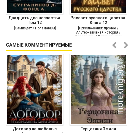
Двадцать два несчастья.
Рассвет русского царства.
Том 12
Книга 12
[Самиздат / Попаданцы]
[Приключения: прочее /
Альтернативная история /
Попаданцы / Исторические
приключения]
САМЫЕ КОММЕНТИРУЕМЫЕ
Договор на любовь с
Герцогиня Эмили