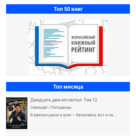
Топ 50 книг
Топ месяца
Двадцать два несчастья. Том 12
Самиздат / Попаданцы
В умелых руках и хрен — балалайка, вот и на...