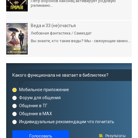
Пётр Воронов наконец активирует родовую
реликвию...
Веда и 33 (не)счастья
Любовная фантастика / Самиздат
Вы знаете, кто такие веды? Мы - связующее звено...
Какого функционала не хватает в библиотеке?
Мобильное приложение
Форум для общения
Общение в ТГ
Общение в MAX
Индивидуальные рекомендации что почитать
Голосовать
Результаты