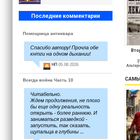
Последние комментарии
Помощница антиквара
Спасибо автору! Прочла обе
Вто
кнтги на одном дыхании!
[
НП
05.08.2026
Альтерн
САМЫ
Всегда война Часть 10
Читабельно.
Ждем продолжения, не плохо
бы еще одну реальность
открыть - более раннюю. И
заниматься разведкой -
запустить, так сказать,
щупальца в глубины ...