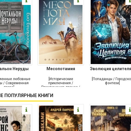
альон Неруды
Месопотамия
Эволюция целителя
менные любовные
[Исторические
[Попаданцы / Городск
ы / Современная
приключения /
фэнтези]
проза]
Приключения: прочее /
Современная проза /
Е ПОПУЛЯРНЫЕ КНИГИ
Историческая проза]