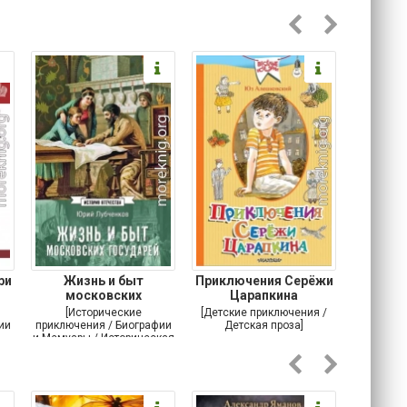
ри
Жизнь и быт
Приключения Серёжи
Оско
московских
Царапкина
разби
государей
[Исторические
[Детские приключения /
[Соврем
ии
приключения / Биографии
Детская проза]
и Мемуары / Историческая
проза / История]