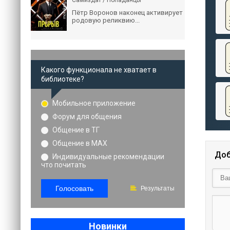
Самиздат / Попаданцы
Пётр Воронов наконец активирует
родовую реликвию...
Какого функционала не хватает в
библиотеке?
Мобильное приложение
Форум для общения
Общение в ТГ
Общение в MAX
Доб
Индивидуальные рекомендации
что почитать
Голосовать
Результаты
Новинки