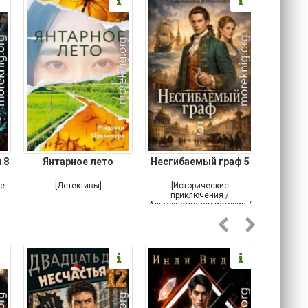
 8
Янтарное лето
Несгибаемый граф 5
Зав
Кровн
ое
[Детективы]
[Исторические
[Любовн
приключения /
Альтернативная история /
Попаданцы / Самиздат]