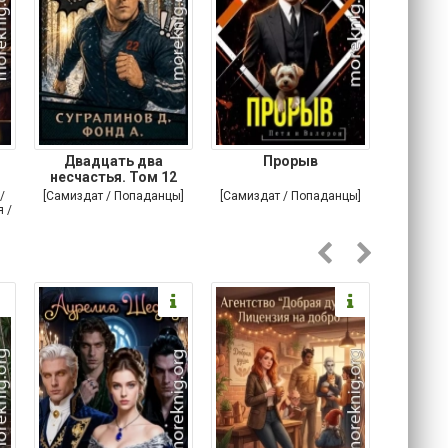
Двадцать два
Прорыв
Веда и 
несчастья. Том 12
/
[Самиздат / Попаданцы]
[Самиздат / Попаданцы]
[Любовн
 /
С