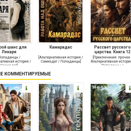
рой шанс для
Камарадас
Рассвет русского
Лекаря
царства. Книга 12
Попаданцы /
[Альтернативная история /
[Приключения: прочее 
ативная история /
Самиздат / Попаданцы]
Альтернативная история
Самиздат]
Попаданцы /
Исторические
Е КОММЕНТИРУЕМЫЕ
приключения]