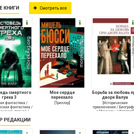
Е КНИГИ
Смотреть все
едь смертного
Мое сердце
Борьба за любовь п
греха 3
переехало
дворе Валуа
ая фантастика /
[Триллер]
[Исторические
ская фантастика /
приключения / Биограф
ючения: прочее /
и Мемуары / История]
Самиздат]
Р РЕДАКЦИИ