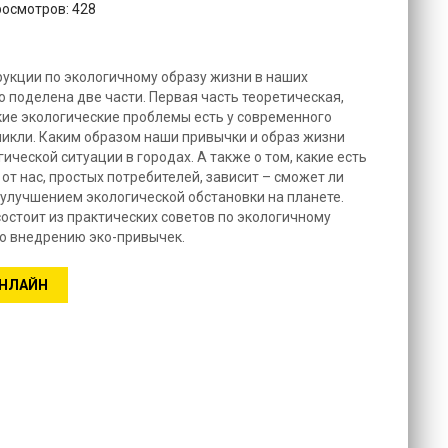
росмотров: 428
рукции по экологичному образу жизни в наших
о поделена две части. Первая часть теоретическая,
акие экологические проблемы есть у современного
никли. Каким образом наши привычки и образ жизни
ческой ситуации в городах. А также о том, какие есть
 от нас, простых потребителей, зависит – сможет ли
 улучшением экологической обстановки на планете.
остоит из практических советов по экологичному
о внедрению эко-привычек.
ОНЛАЙН