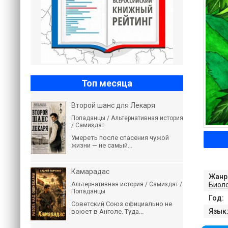
Топ месяца
Второй шанс для Лекаря
Попаданцы / Альтернативная история
/ Самиздат
Умереть после спасения чужой
жизни — не самый...
Камарадас
Жанр
Биол
Альтернативная история / Самиздат /
Попаданцы
Год:
Советский Союз официально не
Язык
воюет в Анголе. Туда...