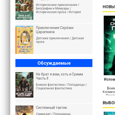
Исторические приключения /
НОВЫ
Биографии и Мемуары /
Историческая проза / История
Приключения Серёжи
Царапкина
Детские приключения / Детская
проза
Обсуждаемые
Не брат я вам, хоть и Гримм.
Часть II
Испов
Боевая фантастика / Попаданцы /
Социальная фантастика
[Боев
Космиче
Прикл
ВЫБО
Системный тактик
Самиздат / Попаданцы