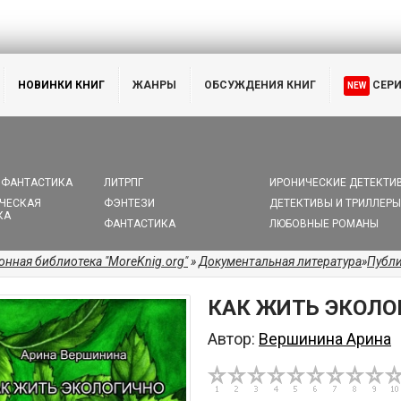
НОВИНКИ КНИГ
ЖАНРЫ
ОБСУЖДЕНИЯ КНИГ
СЕР
NEW
 ФАНТАСТИКА
ЛИТРПГ
ИРОНИЧЕСКИЕ ДЕТЕКТИ
ЧЕСКАЯ
ФЭНТЕЗИ
ДЕТЕКТИВЫ И ТРИЛЛЕРЫ
КА
ФАНТАСТИКА
ЛЮБОВНЫЕ РОМАНЫ
онная библиотека "MoreKnig.org"
»
Документальная литература
»
Публ
КАК ЖИТЬ ЭКОЛО
Автор:
Вершинина Арина