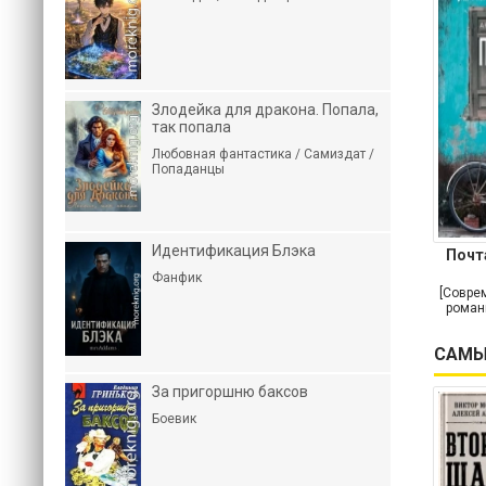
Злодейка для дракона. Попала,
так попала
Любовная фантастика / Самиздат /
Попаданцы
Идентификация Блэка
Почт
Фанфик
[Совре
роман
САМЫ
За пригоршню баксов
Боевик