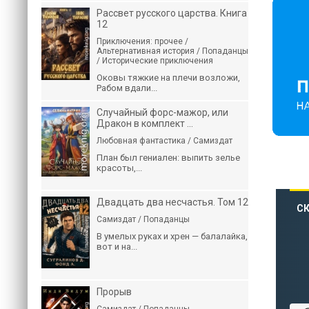
Рассвет русского царства. Книга
12
Приключения: прочее /
Альтернативная история / Попаданцы
/ Исторические приключения
Оковы тяжкие на плечи возложи,
Рабом вдали...
Случайный форс-мажор, или
Дракон в комплект ...
Любовная фантастика / Самиздат
План был гениален: выпить зелье
красоты,...
Двадцать два несчастья. Том 12
СК
Самиздат / Попаданцы
В умелых руках и хрен — балалайка,
вот и на...
Прорыв