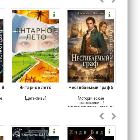
 8
Янтарное лето
Несгибаемый граф 5
Зав
Кровн
ое
[Детективы]
[Исторические
[Любовн
приключения /
Альтернативная история /
Попаданцы / Самиздат]