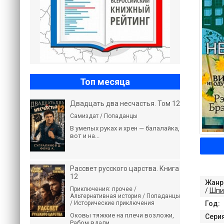
Топ месяца
Двадцать два несчастья. Том 12
Самиздат / Попаданцы
В умелых руках и хрен — балалайка,
вот и на...
Рассвет русского царства. Книга
12
Жанр
Приключения: прочее /
/
Шпи
Альтернативная история / Попаданцы
/ Исторические приключения
Год:
Оковы тяжкие на плечи возложи,
Серия
Рабом вдали...