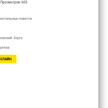
. Просмотров: 603
ментальные повести
зовский. Зорге
трелов
ОНЛАЙН