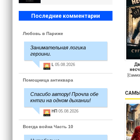
Последние комментарии
Любовь в Париже
Занимательная логика
героини.
Дв
L
05.08.2026
несч
[Самиз
Помощница антиквара
САМЫ
Спасибо автору! Прочла обе
кнтги на одном дыхании!
НП
05.08.2026
Всегда война Часть 10