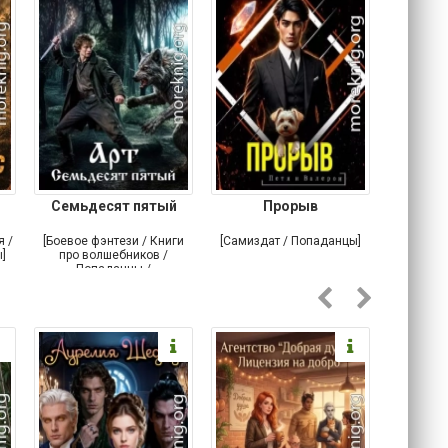
Семьдесят пятый
Прорыв
Веда и 
я /
[Боевое фэнтези / Книги
[Самиздат / Попаданцы]
[Любовн
]
про волшебников /
С
Попаданцы /
Историческое фэнтези]