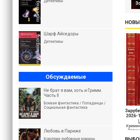
Детективы
З
НОВЫ
Шарф Айседоры
Детективы
Обсуждаемые
Не брат я вам, хоть и Гримм.
Часть II
Боевая фантастика / Попаданцы /
Социальная фантастика
Заруб
2026-
Кримин
Полице
Любовь в Париже
Кр
ВЫБО
Короткие любовные романы