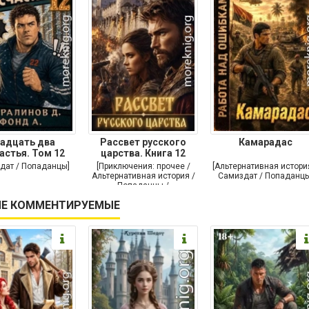
адцать два
Рассвет русского
Камарадас
астья. Том 12
царства. Книга 12
дат / Попаданцы]
[Приключения: прочее /
[Альтернативная истори
Альтернативная история /
Самиздат / Попаданцы
Попаданцы /
Исторические
Е КОММЕНТИРУЕМЫЕ
приключения]