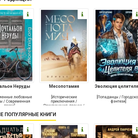
альон Неруды
Месопотамия
Эволюция целителя
менные любовные
[Исторические
[Попаданцы / Городск
ы / Современная
приключения /
фэнтези]
проза]
Приключения: прочее /
Современная проза /
Е ПОПУЛЯРНЫЕ КНИГИ
Историческая проза]