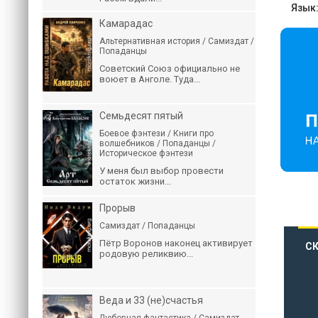
Язык
Камарадас
Альтернативная история / Самиздат /
Попаданцы
Советский Союз официально не
воюет в Анголе. Туда...
Семьдесят пятый
Боевое фэнтези / Книги про
волшебников / Попаданцы /
Историческое фэнтези
У меня был выбор провести
остаток жизни...
Прорыв
Самиздат / Попаданцы
Пётр Воронов наконец активирует
СК
родовую реликвию...
Веда и 33 (не)счастья