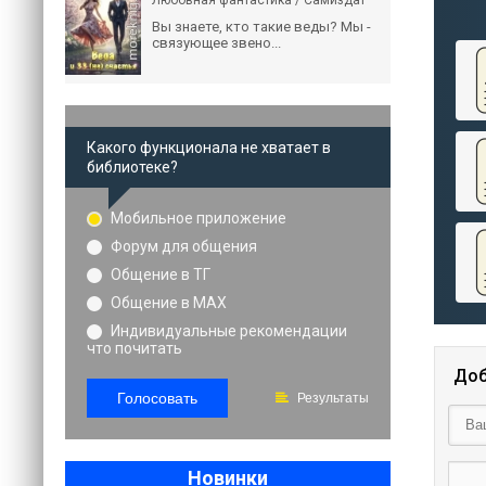
Любовная фантастика / Самиздат
Вы знаете, кто такие веды? Мы -
связующее звено...
Какого функционала не хватает в
библиотеке?
Мобильное приложение
Форум для общения
Общение в ТГ
Общение в MAX
Индивидуальные рекомендации
что почитать
Доб
Голосовать
Результаты
Новинки