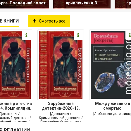
орге. Последний полет
приключения-3.
пр
Е КНИГИ
Смотреть все
ежный детектив
Зарубежный
Между жизнью и
14. Компиляция.
детектив-2026-13.
смертью
Книги
Книги 1-10
[Детективы /
[Детективы /
[Любовные детективы
альный детектив /
Криминальный детектив /
йский детектив /
Полицейский детектив /
утой детектив]
Триллер]
Р РЕДАКЦИИ