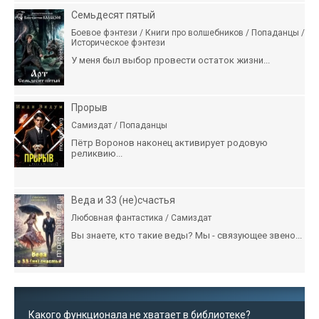
Семьдесят пятый
Боевое фэнтези / Книги про волшебников / Попаданцы /
Историческое фэнтези
У меня был выбор провести остаток жизни...
Прорыв
Самиздат / Попаданцы
Пётр Воронов наконец активирует родовую
реликвию...
Веда и 33 (не)счастья
Любовная фантастика / Самиздат
Вы знаете, кто такие веды? Мы - связующее звено...
Какого функционала не хватает в библиотеке?