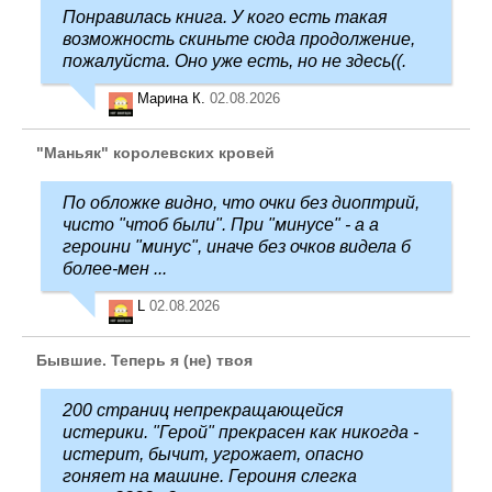
Понравилась книга. У кого есть такая
возможность скиньте сюда продолжение,
пожалуйста. Оно уже есть, но не здесь((.
Марина К.
02.08.2026
"Маньяк" королевских кровей
По обложке видно, что очки без диоптрий,
чисто "чтоб были". При "минусе" - а а
героини "минус", иначе без очков видела б
более-мен ...
L
02.08.2026
Бывшие. Теперь я (не) твоя
200 страниц непрекращающейся
истерики. "Герой" прекрасен как никогда -
истерит, бычит, угрожает, опасно
гоняет на машине. Героиня слегка