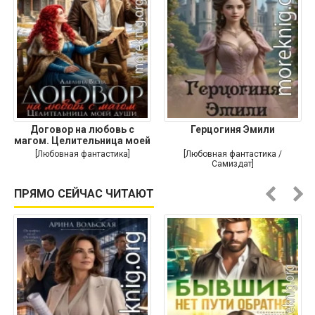
Договор на любовь с
Герцогиня Эмили
магом. Целительница моей
души
[Любовная фантастика]
[Любовная фантастика /
Самиздат]
ПРЯМО СЕЙЧАС ЧИТАЮТ