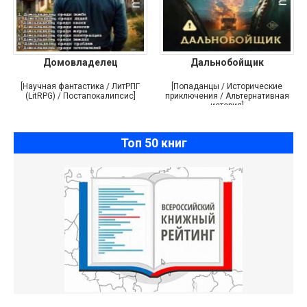
Домовладелец
Дальнобойщик
[Научная фантастика / ЛитРПГ
[Попаданцы / Исторические
(LitRPG) / Постапокалипсис]
приключения / Альтернативная
история]
Топ 50 книг