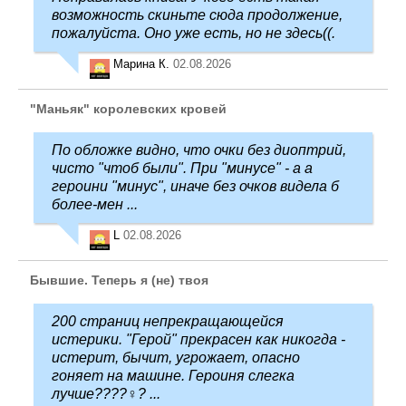
возможность скиньте сюда продолжение,
пожалуйста. Оно уже есть, но не здесь((.
Марина К.
02.08.2026
"Маньяк" королевских кровей
По обложке видно, что очки без диоптрий,
чисто "чтоб были". При "минусе" - а а
героини "минус", иначе без очков видела б
более-мен ...
L
02.08.2026
Бывшие. Теперь я (не) твоя
200 страниц непрекращающейся
истерики. "Герой" прекрасен как никогда -
истерит, бычит, угрожает, опасно
гоняет на машине. Героиня слегка
лучше????‍♀️? ...