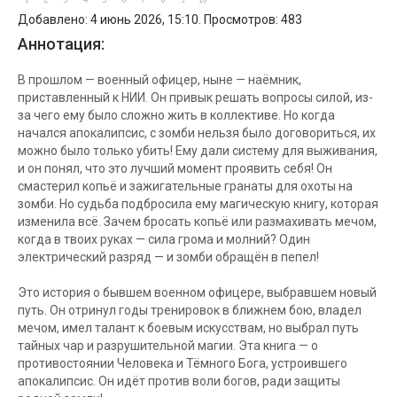
Добавлено: 4 июнь 2026, 15:10. Просмотров: 483
Аннотация:
В прошлом — военный офицер, ныне — наёмник,
приставленный к НИИ. Он привык решать вопросы силой, из-
за чего ему было сложно жить в коллективе. Но когда
начался апокалипсис, с зомби нельзя было договориться, их
можно было только убить! Ему дали систему для выживания,
и он понял, что это лучший момент проявить себя! Он
смастерил копьё и зажигательные гранаты для охоты на
зомби. Но судьба подбросила ему магическую книгу, которая
изменила всё. Зачем бросать копьё или размахивать мечом,
когда в твоих руках — сила грома и молний? Один
электрический разряд — и зомби обращён в пепел!
Это история о бывшем военном офицере, выбравшем новый
путь. Он отринул годы тренировок в ближнем бою, владел
мечом, имел талант к боевым искусствам, но выбрал путь
тайных чар и разрушительной магии. Эта книга — о
противостоянии Человека и Тёмного Бога, устроившего
апокалипсис. Он идёт против воли богов, ради защиты