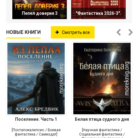
Пепел доверия 3
"Фантастика 2026-3".
НОВЫЕ КНИГИ
Смотреть все
Поселение. Часть 1
Белая птица судного дня
[Постапокалипсис / Боевая
[Научная фантастика /
фантастика / Самиздат]
Социальная фантастика /